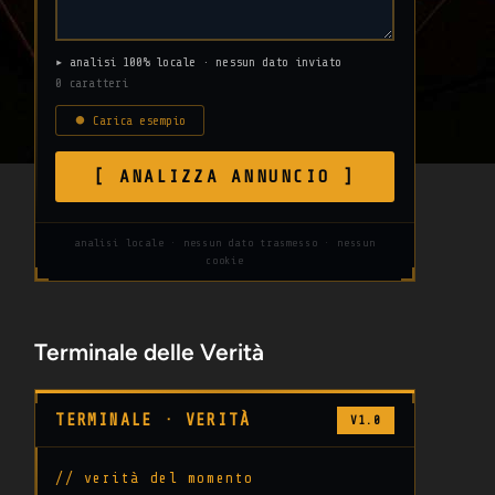
▸ analisi 100% locale · nessun dato inviato
0 caratteri
⏺ Carica esempio
[ ANALIZZA ANNUNCIO ]
analisi locale · nessun dato trasmesso · nessun
cookie
Terminale delle Verità
TERMINALE · VERITÀ
V1.0
// verità del momento