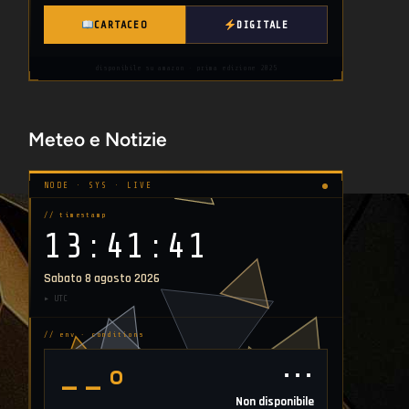
CARTACEO
DIGITALE
disponibile su amazon · prima edizione 2025
Meteo e Notizie
NODE · SYS · LIVE
// timestamp
13:41:43
Sabato 8 agosto 2026
▸ UTC
// env · conditions
⋯
--°
Non disponibile