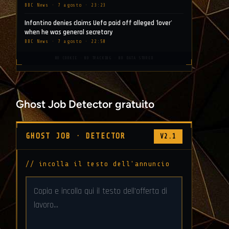
BBC News · 7 agosto · 23:23
Infantino denies claims Uefa paid off alleged 'lover'
when he was general secretary
BBC News · 7 agosto · 22:50
NO COOKIE · NO TRACKING · NO DATA STORED
Ghost Job Detector gratuito
GHOST JOB · DETECTOR
V2.1
// incolla il testo dell'annuncio