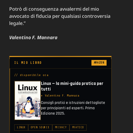
Potrò di conseguenza avvalermi del mio
avvocato di fiducia per qualsiasi controversia
legale.”
Valentino F. Mannara
IL MIO LIBRO
AMAZON
// disponibile ora
Linux — la mini-guida pratica per
tutti
▸ Valentino F. Mannara
Consigli pratici e istruzioni dettagliate
per principianti ed esperti. Prima
Edizione 2025.
LINUX
OPEN SOURCE
PRIVACY
PRATICO