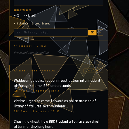
UMIDITÀ
VENTO
--%
-- km/h
▸ Columbus, United States
OK
↺
// forecast · 7 days
Previsioni non disponibili.
⟳
refresh
// data · feed · incoming
Widdecombe police reopen investigation into incident
at Farage's home, BBC understands
BBC News · 8 agosto · 06:16
Victims urged to come forward as police accused of
'litany of failures' over murderer…
BBC News · 8 agosto · 11:55
Chasing a ghost: how BBC tracked a fugitive spy chief
after months-long hunt