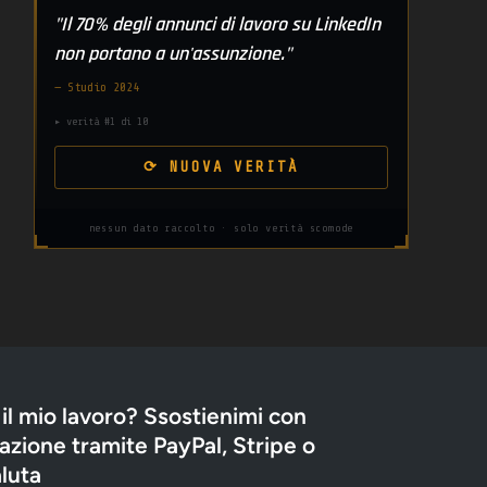
"Il 70% degli annunci di lavoro su LinkedIn
non portano a un'assunzione."
— Studio 2024
▸ verità #1 di 10
⟳ NUOVA VERITÀ
nessun dato raccolto · solo verità scomode
 il mio lavoro? Ssostienimi con
zione tramite PayPal, Stripe o
luta