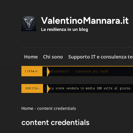
Skip
to
content
ValentinoMannara.it
La resilienza in un blog
Home
Chi sono
Supporto IT e consulenza t
Notizie non disponibili · riprovare più tardi
⟳
LIVE
◆
La tua privacy viene venduta in media 100 volte al giorno.
VERITÀ
— Privacy I
Home
-
content credentials
content credentials