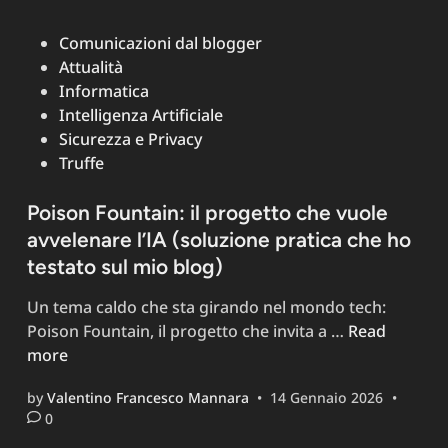
Posted
Comunicazioni dal blogger
in
Attualità
Informatica
Intelligenza Artificiale
Sicurezza e Privacy
Truffe
Poison Fountain: il progetto che vuole
avvelenare l’IA (soluzione pratica che ho
testato sul mio blog)
Un tema caldo che sta girando nel mondo tech:
Poison
Poison Fountain, il progetto che invita a …
Read
Fountain:
more
il
by
Valentino Francesco Mannara
•
14 Gennaio 2026
•
progetto
0
che