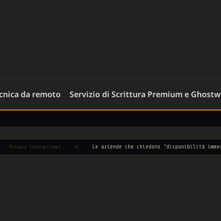
ecnica da remoto
Servizio di Scrittura Premium e Ghostw
◆
Le aziende che chiedono "disponibilità immediata" spes
nternational