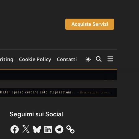
Acquista Servizi
Open
Switch
riting
Cookie Policy
Contatti
Open
to
menu
Search
light
mode
so cercano solo disperazione.
◆
Il 90% dei dati 
— Osservatorio Lavoro
Seguimi sui Social
Facebook
X
Bluesky
LinkedIn
Telegram