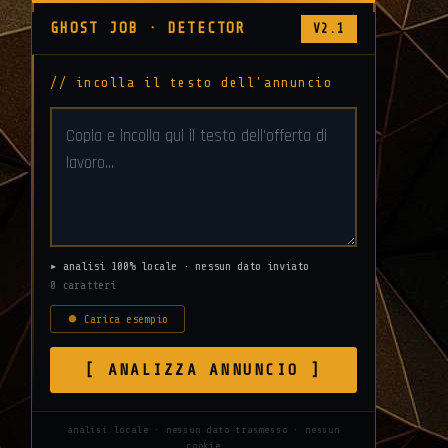
GHOST JOB · DETECTOR
V2.1
// incolla il testo dell'annuncio
▸ analisi 100% locale · nessun dato inviato
0 caratteri
⏺ Carica esempio
[ ANALIZZA ANNUNCIO ]
analisi locale · nessun dato trasmesso · nessun
cookie