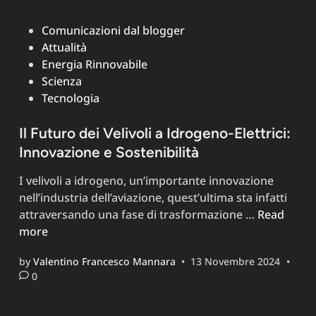
Posted
Comunicazioni dal blogger
in
Attualità
Energia Rinnovabile
Scienza
Tecnologia
Il Futuro dei Velivoli a Idrogeno-Elettrici:
Innovazione e Sostenibilità
I velivoli a idrogeno, un’importante innovazione
nell’industria dell’aviazione, quest’ultima sta infatti
Il
attraversando una fase di trasformazione …
Read
Futuro
more
dei
by
Valentino Francesco Mannara
•
13 Novembre 2024
•
Velivoli
0
a
Idrogeno-
Elettrici: