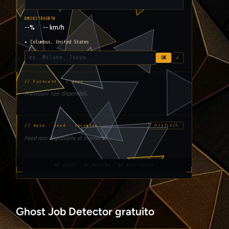
UMIDITÀ
VENTO
--%
-- km/h
▸ Columbus, United States
OK
↺
// forecast · 7 days
Previsioni non disponibili.
⟳
refresh
// data · feed · incoming
Feed non disponibile al momento.
NO COOKIE · NO TRACKING · NO DATA STORED
Ghost Job Detector gratuito