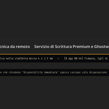
ecnica da remoto
Servizio di Scrittura Premium e Ghostw
etta mista 4 x 1.5 km
◆
[8 ago 08:44] Fidanza, Cgil di spalle mentre l
ono "disponibilità immediata" spesso cercano solo disperazione.
— Osservator