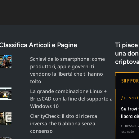
Classifica Articoli e Pagine
Ti piace
una dona
Schiavi dello smartphone: come
criptova
produttori, app e governi ti
vendono la libertà che ti hanno
tolto
SUPPO
La grande combinazione Linux +
BricsCAD con la fine del supporto a
// sos
Windows 10
Se trovi
ClarityCheck: il sito di ricerca
libera a
inversa che ti abbona senza
▸ nessun 
consenso
scomode