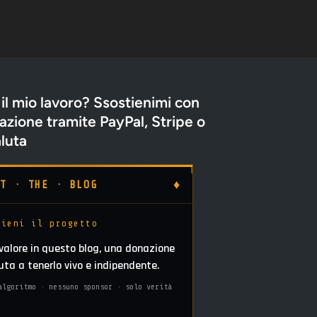
 il mio lavoro? Ssostienimi con
zione tramite PayPal, Stripe o
luta
♦
RT · THE · BLOG
tieni il progetto
 valore in questo blog, una donazione
iuta a tenerlo vivo e indipendente.
algoritmo · nessuno sponsor · solo verità