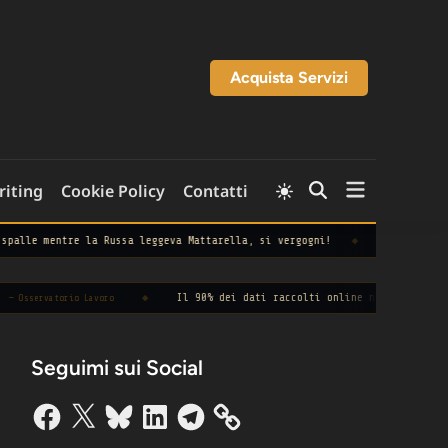
Acquista Servizi
Open
Switch
riting
Cookie Policy
Contatti
Open
to
menu
Search
light
mode
a Russa leggeva Mattarella, si vergogni!
◆
[8 ago 08:26] Confartigiana
◆
Il 90% dei dati raccolti online non viene mai utilizzato
io Lavoro
Seguimi sui Social
Facebook
X
Bluesky
LinkedIn
Telegram