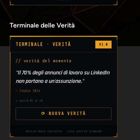
Terminale delle Verità
TERMINALE · VERITÀ
V1.0
// verità del momento
"Il 70% degli annunci di lavoro su LinkedIn
non portano a un'assunzione."
— Studio 2024
▸ verità #1 di 10
⟳ NUOVA VERITÀ
nessun dato raccolto · solo verità scomode