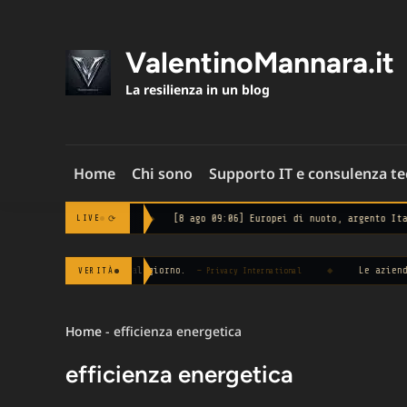
Skip
to
content
ValentinoMannara.it
La resilienza in un blog
Home
Chi sono
Supporto IT e consulenza t
ezzanotte
◆
[8 ago 09:06] Europei di nuoto, argento Italia nella staff
⟳
LIVE
ia 100 volte al giorno.
◆
Le aziende che chied
VERITÀ
— Privacy International
Home
-
efficienza energetica
efficienza energetica