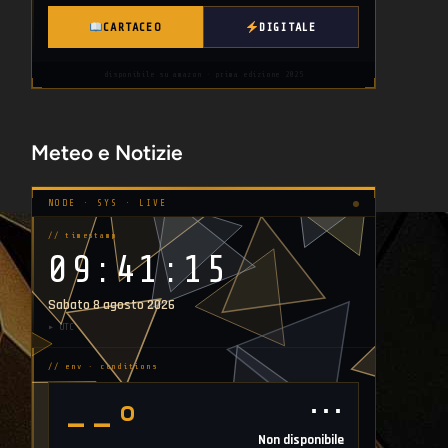
CARTACEO
DIGITALE
disponibile su amazon · prima edizione 2025
Meteo e Notizie
NODE · SYS · LIVE
// timestamp
09:41:16
Sabato 8 agosto 2026
▸ UTC
// env · conditions
⋯
--°
Non disponibile