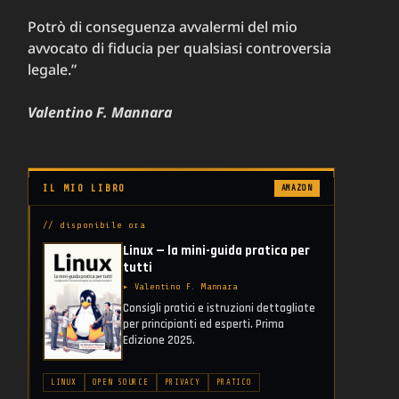
ne
Potrò di conseguenza avvalermi del mio
avvocato di fiducia per qualsiasi controversia
tà
legale.”
Valentino F. Mannara
IL MIO LIBRO
AMAZON
// disponibile ora
Linux — la mini-guida pratica per
tutti
▸ Valentino F. Mannara
Consigli pratici e istruzioni dettagliate
per principianti ed esperti. Prima
Edizione 2025.
LINUX
OPEN SOURCE
PRIVACY
PRATICO