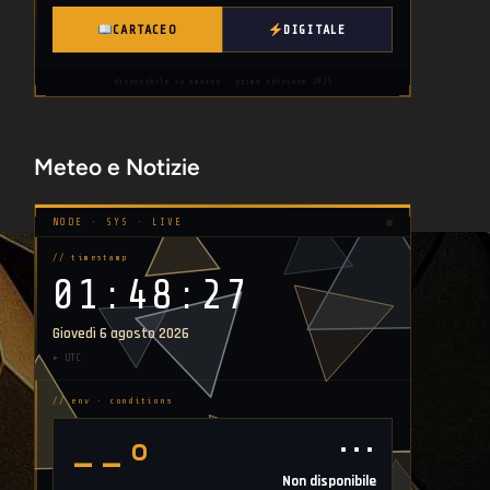
CARTACEO
DIGITALE
disponibile su amazon · prima edizione 2025
Meteo e Notizie
NODE · SYS · LIVE
// timestamp
01:48:28
Giovedì 6 agosto 2026
▸ UTC
// env · conditions
⋯
--°
Non disponibile