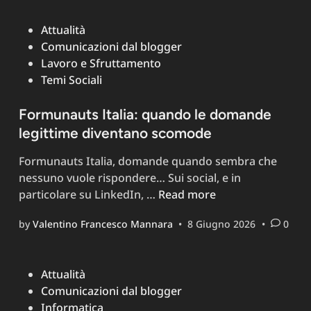
Posted
Attualità
in
Comunicazioni dal blogger
Lavoro e Sfruttamento
Temi Sociali
Formunauts Italia: quando le domande
legittime diventano scomode
Formunauts Italia, domande quando sembra che
nessuno vuole rispondere… Sui social, e in
Formunauts
particolare su LinkedIn, …
Read more
Italia:
by
Valentino Francesco Mannara
•
8 Giugno 2026
•
0
quando
le
domande
Posted
Attualità
legittime
in
Comunicazioni dal blogger
diventano
Informatica
scomode