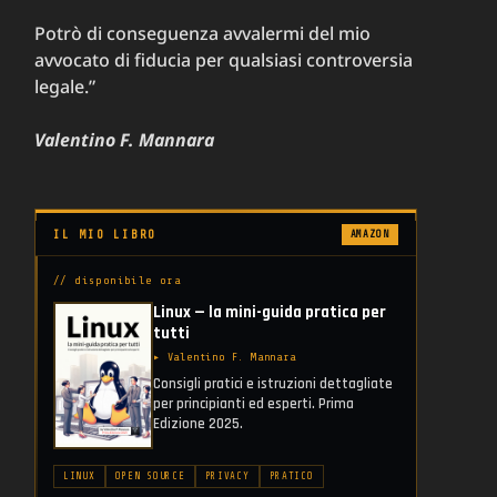
Potrò di conseguenza avvalermi del mio
avvocato di fiducia per qualsiasi controversia
legale.”
Valentino F. Mannara
IL MIO LIBRO
AMAZON
// disponibile ora
Linux — la mini-guida pratica per
tutti
▸ Valentino F. Mannara
Consigli pratici e istruzioni dettagliate
per principianti ed esperti. Prima
Edizione 2025.
LINUX
OPEN SOURCE
PRIVACY
PRATICO