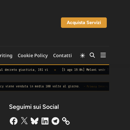
Acquista Servizi
Open
Switch
riting
Cookie Policy
Contatti
Open
to
menu
Search
light
mode
zia, 191 sì
◆
[5 ago 19:04] Meloni vede Tajani, Salvini e Lupi, punto 
uta in media 100 volte al giorno.
◆
Le aziende
— Privacy International
Seguimi sui Social
Facebook
X
Bluesky
LinkedIn
Telegram