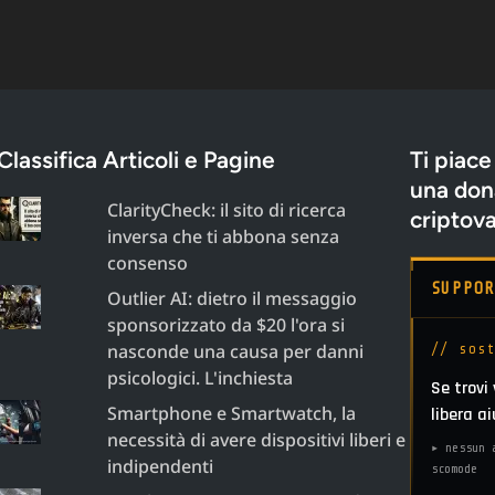
Classifica Articoli e Pagine
Ti piace
una dona
ClarityCheck: il sito di ricerca
criptova
inversa che ti abbona senza
consenso
SUPPO
Outlier AI: dietro il messaggio
sponsorizzato da $20 l'ora si
nasconde una causa per danni
// sos
psicologici. L'inchiesta
Se trovi
Smartphone e Smartwatch, la
libera a
necessità di avere dispositivi liberi e
▸ nessun 
indipendenti
scomode