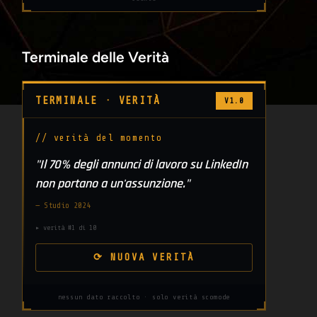
Terminale delle Verità
TERMINALE · VERITÀ
V1.0
// verità del momento
"Il 70% degli annunci di lavoro su LinkedIn
non portano a un'assunzione."
— Studio 2024
▸ verità #1 di 10
⟳ NUOVA VERITÀ
nessun dato raccolto · solo verità scomode