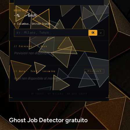
UMIDITÀ
VENTO
--%
-- km/h
▸ Columbus, United States
OK
↺
// forecast · 7 days
Previsioni non disponibili.
⟳
refresh
// data · feed · incoming
Feed non disponibile al momento.
NO COOKIE · NO TRACKING · NO DATA STORED
Ghost Job Detector gratuito