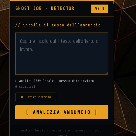
GHOST JOB · DETECTOR
V2.1
// incolla il testo dell'annuncio
▸ analisi 100% locale · nessun dato inviato
0 caratteri
⏺ Carica esempio
[ ANALIZZA ANNUNCIO ]
analisi locale · nessun dato trasmesso · nessun
cookie