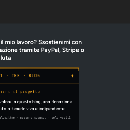
 il mio lavoro? Ssostienimi con
zione tramite PayPal, Stripe o
luta
♦
RT · THE · BLOG
tieni il progetto
 valore in questo blog, una donazione
iuta a tenerlo vivo e indipendente.
algoritmo · nessuno sponsor · solo verità