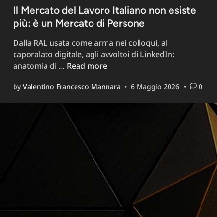
Il Mercato del Lavoro Italiano non esiste
più: è un Mercato di Persone
Dalla RAL usata come arma nei colloqui, al
caporalato digitale, agli avvoltoi di LinkedIn:
Il
anatomia di …
Read more
Mercato
by
Valentino Francesco Mannara
•
6 Maggio 2026
•
0
del
Lavoro
Italiano
non
esiste
più:
è
un
Mercato
di
Persone