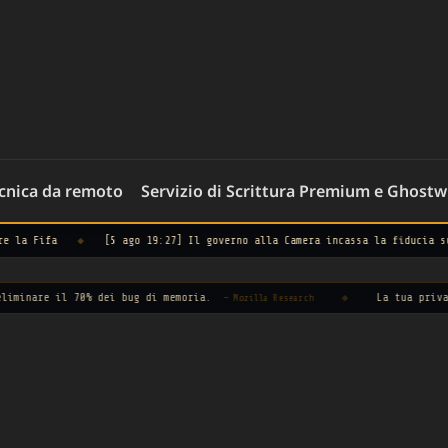
ecnica da remoto
Servizio di Scrittura Premium e Ghostw
[5 ago 19:27] Il governo alla Camera incassa la fiducia sul decreto giusti
70% dei bug di memoria.
◆
La tua privacy viene vend
— Mozilla Research