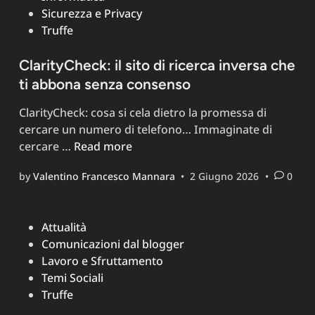
Sicurezza e Privacy
Truffe
ClarityCheck: il sito di ricerca inversa che
ti abbona senza consenso
ClarityCheck: cosa si cela dietro la promessa di
cercare un numero di telefono… Immaginate di
ClarityCheck:
cercare …
Read more
il
by
Valentino Francesco Mannara
•
2 Giugno 2026
•
0
sito
di
ricerca
Posted
Attualità
inversa
in
Comunicazioni dal blogger
che
Lavoro e Sfruttamento
ti
Temi Sociali
abbona
Truffe
senza
consenso