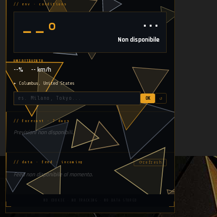
// env · conditions
⋯
--°
Non disponibile
UMIDITÀ
VENTO
--%
-- km/h
▸ Columbus, United States
OK
↺
// forecast · 7 days
Previsioni non disponibili.
⟳
refresh
// data · feed · incoming
Feed non disponibile al momento.
NO COOKIE · NO TRACKING · NO DATA STORED