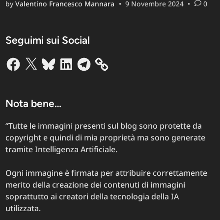
by
Valentino Francesco Mannara
•
9 Novembre 2024
•
0
di
Lettura
in
Seguimi sui Social
Italia:
Cause,
Facebook
X
Bluesky
LinkedIn
Telegram
Implicazioni
e
Soluzioni
Nota bene…
“Tutte le immagini presenti sul blog sono protette da
copyright e quindi di mia proprietà ma sono generate
tramite Intelligenza Artificiale.
Ogni immagine è firmata per attribuire correttamente
merito della creazione dei contenuti di immagini
soprattutto ai creatori della tecnologia della IA
utilizzata.