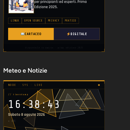
per principianti ed esperti. Prima
Edizione 2025.
LINUX
OPEN SOURCE
PRIVACY
PRATICO
CARTACEO
DIGITALE
disponibile su amazon · prima edizione 2025
Meteo e Notizie
NODE · SYS · LIVE
// timestamp
16:38:43
Sabato 8 agosto 2026
▸ UTC