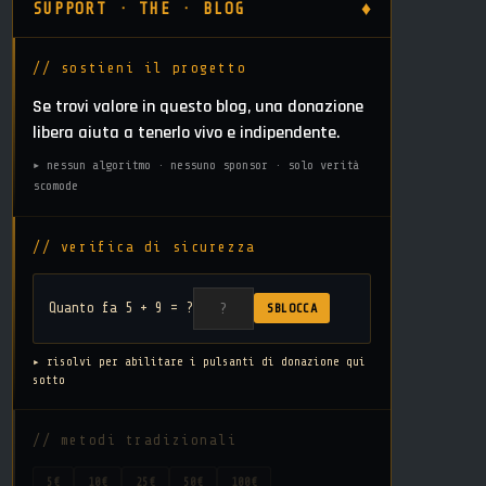
♦
SUPPORT · THE · BLOG
// sostieni il progetto
Se trovi valore in questo blog, una donazione
libera aiuta a tenerlo vivo e indipendente.
▸ nessun algoritmo · nessuno sponsor · solo verità
scomode
// verifica di sicurezza
Quanto fa 5 + 9 = ?
SBLOCCA
▸ risolvi per abilitare i pulsanti di donazione qui
sotto
// metodi tradizionali
5€
10€
25€
50€
100€