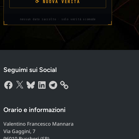
⟳ NUOVA VERITÀ
nessun dato raccolto · solo verità scomode
Seguimi sui Social
Facebook
X
Bluesky
LinkedIn
Telegram
Orario e informazioni
Valentino Francesco Mannara
Via Gaggini, 7
96010 Buccheri (SR)