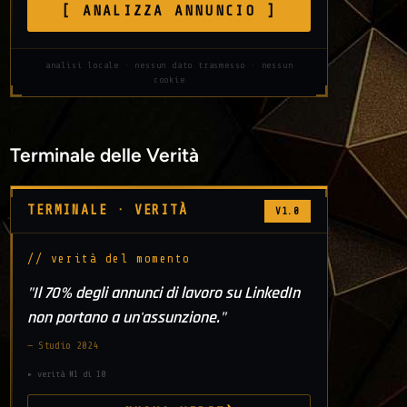
[ ANALIZZA ANNUNCIO ]
analisi locale · nessun dato trasmesso · nessun
cookie
Terminale delle Verità
TERMINALE · VERITÀ
V1.0
// verità del momento
"Il 70% degli annunci di lavoro su LinkedIn
non portano a un'assunzione."
— Studio 2024
▸ verità #1 di 10