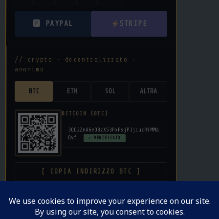
🅿 PAYPAL
STRIPE
// crypto · decentralizzato ·
anonimo
BTC
ETH
SOL
ALTRA
BITCOIN (BTC)
3QQ2ZnA6eD8zXS3PxFsjPJjcuzRYMMa
Qvf
✓ VERIFICATO
[ COPIA INDIRIZZO BTC ]
donazione libera · nessuna commissione su crypto ·
privacy garantita