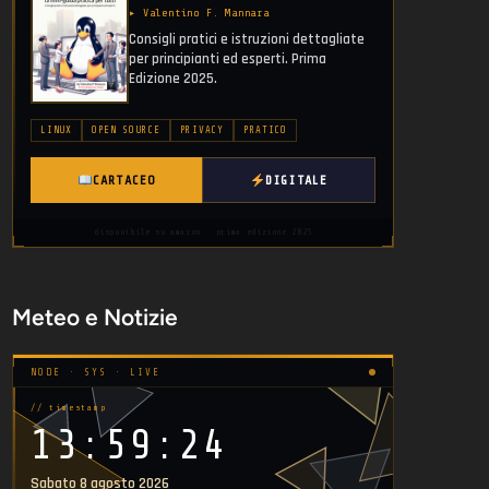
▸ Valentino F. Mannara
Consigli pratici e istruzioni dettagliate
per principianti ed esperti. Prima
Edizione 2025.
LINUX
OPEN SOURCE
PRIVACY
PRATICO
CARTACEO
DIGITALE
disponibile su amazon · prima edizione 2025
Meteo e Notizie
NODE · SYS · LIVE
// timestamp
13:59:24
Sabato 8 agosto 2026