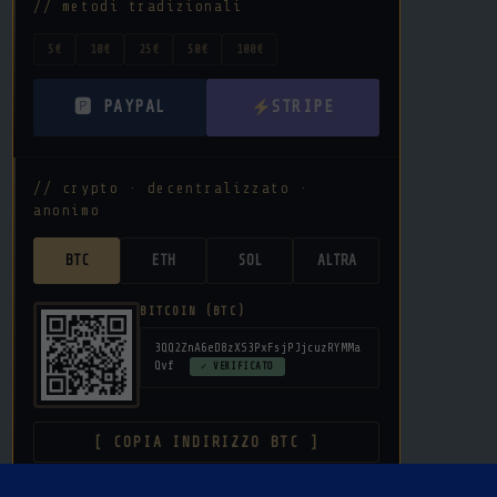
// metodi tradizionali
5€
10€
25€
50€
100€
🅿 PAYPAL
STRIPE
// crypto · decentralizzato ·
anonimo
BTC
ETH
SOL
ALTRA
BITCOIN (BTC)
3QQ2ZnA6eD8zXS3PxFsjPJjcuzRYMMa
Qvf
✓ VERIFICATO
[ COPIA INDIRIZZO BTC ]