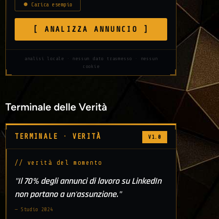
⏺ Carica esempio
[ ANALIZZA ANNUNCIO ]
analisi locale · nessun dato trasmesso · nessun
cookie
Terminale delle Verità
TERMINALE · VERITÀ
V1.0
// verità del momento
"Il 70% degli annunci di lavoro su LinkedIn
non portano a un'assunzione."
— Studio 2024