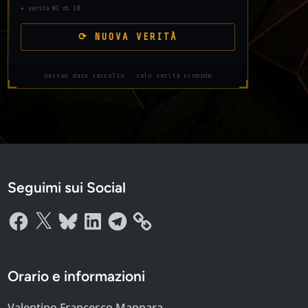
▸ verità #1 di 10
⟳ NUOVA VERITÀ
nessun dato raccolto · solo verità scomode
Seguimi sui Social
Facebook
X
Bluesky
LinkedIn
Telegram
Orario e informazioni
Valentino Francesco Mannara