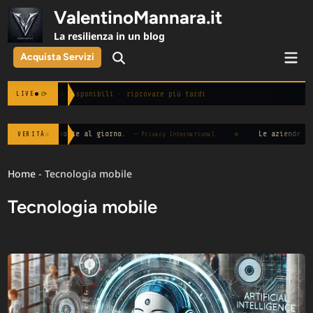
Skip
ValentinoMannara.it
to
La resilienza in un blog
content
Mai
Acquista Servizi
Open
Men
Search
Notizie non disponibili · riprovare più tardi
⟳
LIVE
edia 100 volte al giorno.
◆
Le aziende che chi
VERITÀ
— Privacy International
Home
-
Tecnologia mobile
Tecnologia mobile