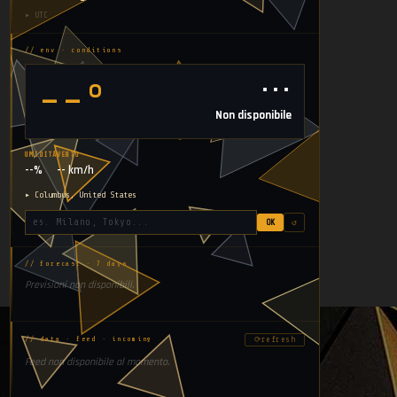
▸ UTC
// env · conditions
⋯
--°
Non disponibile
UMIDITÀ
VENTO
--%
-- km/h
▸ Columbus, United States
OK
↺
// forecast · 7 days
Previsioni non disponibili.
⟳
refresh
// data · feed · incoming
Feed non disponibile al momento.