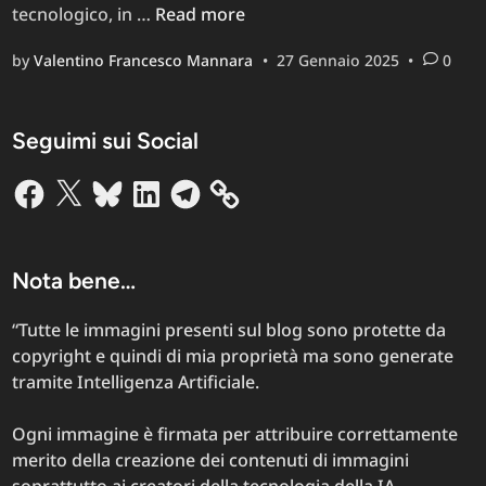
IA
tecnologico, in …
Read more
cinese:
by
Valentino Francesco Mannara
•
27 Gennaio 2025
•
0
la
rivoluzione
che
Seguimi sui Social
sta
cambiando
Facebook
X
Bluesky
LinkedIn
Telegram
la
tecnologia
mobile
(e
Nota bene…
non
solo)
“Tutte le immagini presenti sul blog sono protette da
copyright e quindi di mia proprietà ma sono generate
tramite Intelligenza Artificiale.
Ogni immagine è firmata per attribuire correttamente
merito della creazione dei contenuti di immagini
soprattutto ai creatori della tecnologia della IA