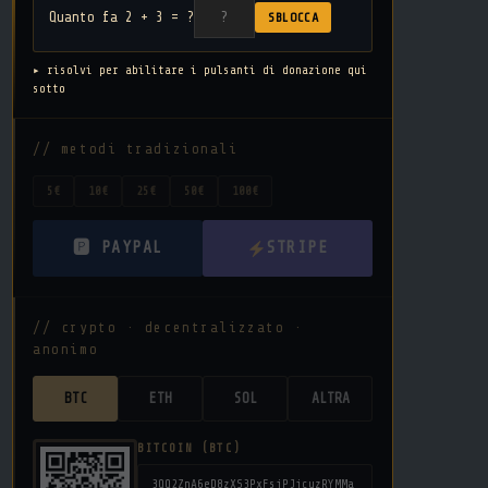
Quanto fa 2 + 3 = ?
SBLOCCA
▸ risolvi per abilitare i pulsanti di donazione qui
sotto
// metodi tradizionali
5€
10€
25€
50€
100€
🅿 PAYPAL
STRIPE
// crypto · decentralizzato ·
anonimo
BTC
ETH
SOL
ALTRA
BITCOIN (BTC)
3QQ2ZnA6eD8zXS3PxFsjPJjcuzRYMMa