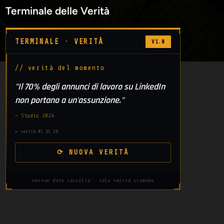
Terminale delle Verità
TERMINALE · VERITÀ
V1.0
// verità del momento
"Il 70% degli annunci di lavoro su LinkedIn
non portano a un'assunzione."
— Studio 2024
▸ verità #1 di 10
⟳ NUOVA VERITÀ
nessun dato raccolto · solo verità scomode