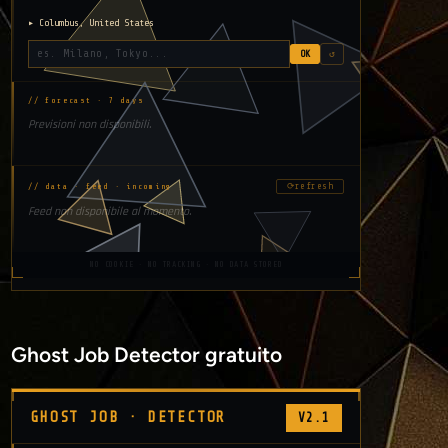
▸ Columbus, United States
OK
↺
// forecast · 7 days
Previsioni non disponibili.
⟳
refresh
// data · feed · incoming
Feed non disponibile al momento.
NO COOKIE · NO TRACKING · NO DATA STORED
Ghost Job Detector gratuito
GHOST JOB · DETECTOR
V2.1