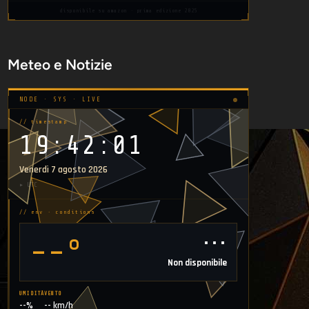
disponibile su amazon · prima edizione 2025
Meteo e Notizie
NODE · SYS · LIVE
// timestamp
19:42:02
Venerdì 7 agosto 2026
▸ UTC
// env · conditions
⋯
--°
Non disponibile
UMIDITÀ
VENTO
--%
-- km/h