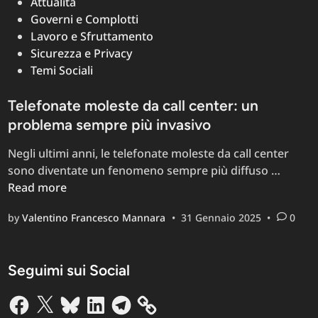
in
Attualità
Governi e Complotti
Lavoro e Sfruttamento
Sicurezza e Privacy
Temi Sociali
Telefonate moleste da call center: un
problema sempre più invasivo
Negli ultimi anni, le telefonate moleste da call center
Telefo
sono diventate un fenomeno sempre più diffuso …
molest
Read more
da
by
Valentino Francesco Mannara
•
31 Gennaio 2025
•
0
call
center:
un
Seguimi sui Social
probl
sempr
Facebook
X
Bluesky
LinkedIn
Telegram
più