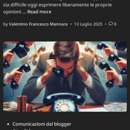
sia difficile oggi esprimere liberamente le proprie
Meta
opinioni …
Read more
e
by
Valentino Francesco Mannara
•
13 Luglio 2025
•
0
la
libertà
di
espressione:
censura,
privacy
e
ipocrisia
dietro
il
social
network
più
usato
Posted
Comunicazioni dal blogger