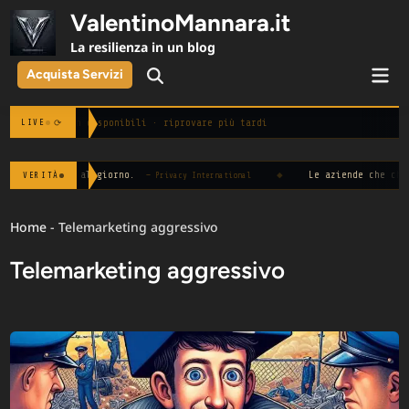
Skip
ValentinoMannara.it
to
La resilienza in un blog
content
Mai
Acquista Servizi
Open
Men
Search
Notizie non disponibili · riprovare più tardi
⟳
LIVE
00 volte al giorno.
◆
Le aziende che chiedono "
VERITÀ
— Privacy International
Home
-
Telemarketing aggressivo
Telemarketing aggressivo