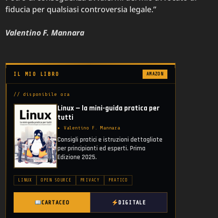
fiducia per qualsiasi controversia legale.”
Valentino F. Mannara
IL MIO LIBRO
AMAZON
// disponibile ora
Linux — la mini-guida pratica per
tutti
▸ Valentino F. Mannara
Consigli pratici e istruzioni dettagliate
per principianti ed esperti. Prima
Edizione 2025.
LINUX
OPEN SOURCE
PRIVACY
PRATICO
CARTACEO
DIGITALE