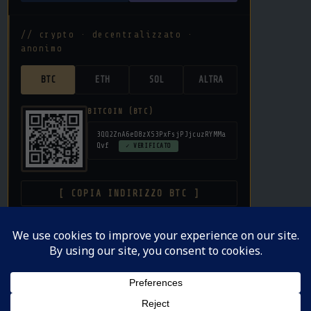
// crypto · decentralizzato ·
anonimo
BTC
ETH
SOL
ALTRA
BITCOIN (BTC)
3QQ2ZnA6eD8zXS3PxFsjPJjcuzRYMMa
Qvf
✓ VERIFICATO
[ COPIA INDIRIZZO BTC ]
donazione libera · nessuna commissione su crypto ·
privacy garantita