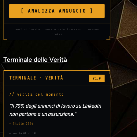
[ ANALIZZA ANNUNCIO ]
analisi locale · nessun dato trasmesso · nessun
cookie
Terminale delle Verità
TERMINALE · VERITÀ
V1.0
// verità del momento
"Il 70% degli annunci di lavoro su LinkedIn
non portano a un'assunzione."
— Studio 2024
▸ verità #1 di 10