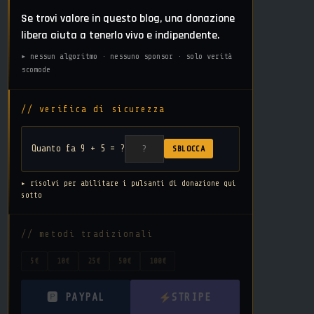
Se trovi valore in questo blog, una donazione
libera aiuta a tenerlo vivo e indipendente.
▸ nessun algoritmo · nessuno sponsor · solo verità
scomode
// verifica di sicurezza
Quanto fa 9 + 5 = ?
SBLOCCA
▸ risolvi per abilitare i pulsanti di donazione qui
sotto
// metodi tradizionali
5€
10€
25€
50€
100€
🅿 PAYPAL
STRIPE