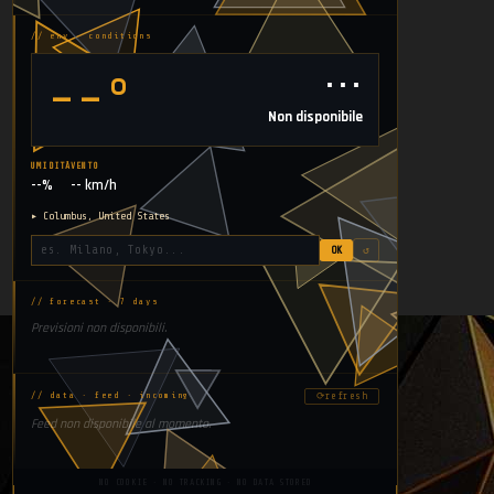
// env · conditions
⋯
--°
Non disponibile
UMIDITÀ
VENTO
--%
-- km/h
▸ Columbus, United States
OK
↺
// forecast · 7 days
Previsioni non disponibili.
⟳
refresh
// data · feed · incoming
Feed non disponibile al momento.
NO COOKIE · NO TRACKING · NO DATA STORED