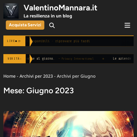
Skip
ValentinoMannara.it
to
La resilienza in un blog
content
Mai
Acquista Servizi
Open
Men
Search
Notizie non disponibili · riprovare più tardi
⟳
LIVE
edia 100 volte al giorno.
◆
Le aziende che chi
VERITÀ
— Privacy International
Home
-
Archivi per 2023
-
Archivi per Giugno
Mese:
Giugno 2023