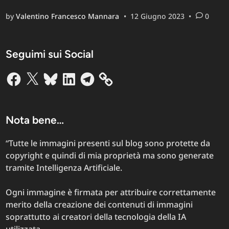
un’entit
by
Valentino Francesco Mannara
•
12 Giugno 2023
•
0
utile
o
da
Seguimi sui Social
temere?
Facebook
X
Bluesky
LinkedIn
Telegram
Nota bene…
“Tutte le immagini presenti sul blog sono protette da
copyright e quindi di mia proprietà ma sono generate
tramite Intelligenza Artificiale.
Ogni immagine è firmata per attribuire correttamente
merito della creazione dei contenuti di immagini
soprattutto ai creatori della tecnologia della IA
utilizzata.