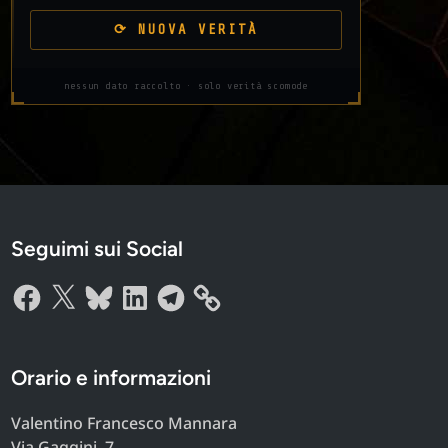
⟳ NUOVA VERITÀ
nessun dato raccolto · solo verità scomode
Seguimi sui Social
Facebook
X
Bluesky
LinkedIn
Telegram
Orario e informazioni
Valentino Francesco Mannara
Via Gaggini, 7