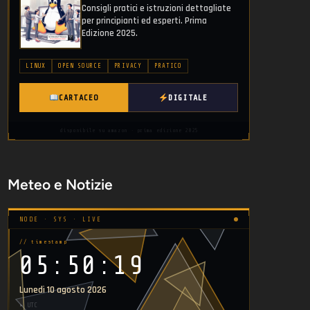
Consigli pratici e istruzioni dettagliate
per principianti ed esperti. Prima
Edizione 2025.
LINUX
OPEN SOURCE
PRIVACY
PRATICO
CARTACEO
DIGITALE
disponibile su amazon · prima edizione 2025
Meteo e Notizie
NODE · SYS · LIVE
// timestamp
05:50:19
Lunedì 10 agosto 2026
▸ UTC