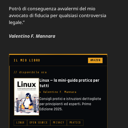
Potrò di conseguenza avvalermi del mio
avvocato di fiducia per qualsiasi controversia
legale.”
Valentino F. Mannara
IL MIO LIBRO
AMAZON
// disponibile ora
Linux — la mini-guida pratica per
tutti
▸ Valentino F. Mannara
Consigli pratici e istruzioni dettagliate
per principianti ed esperti. Prima
Edizione 2025.
LINUX
OPEN SOURCE
PRIVACY
PRATICO