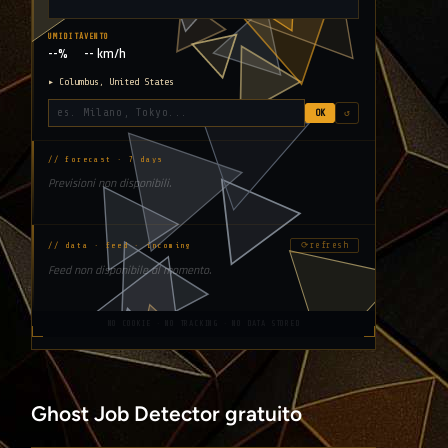
UMIDITÀ
VENTO
--%
-- km/h
▸ Columbus, United States
OK
↺
// forecast · 7 days
Previsioni non disponibili.
⟳
refresh
// data · feed · incoming
Feed non disponibile al momento.
NO COOKIE · NO TRACKING · NO DATA STORED
Ghost Job Detector gratuito