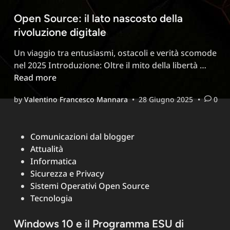
e
Open Source: il lato nascosto della
Africa
rivoluzione digitale
fanno
meglio
Un viaggio tra entusiasmi, ostacoli e verità scomode
Open
nel 2025 Introduzione: Oltre il mito della libertà …
Sourc
Read more
il
by
Valentino Francesco Mannara
•
28 Giugno 2025
•
0
lato
nasco
della
Posted
Comunicazioni dal blogger
rivolu
in
Attualità
digita
Informatica
Sicurezza e Privacy
Sistemi Operativi Open Source
Tecnologia
Windows 10 e il Programma ESU di