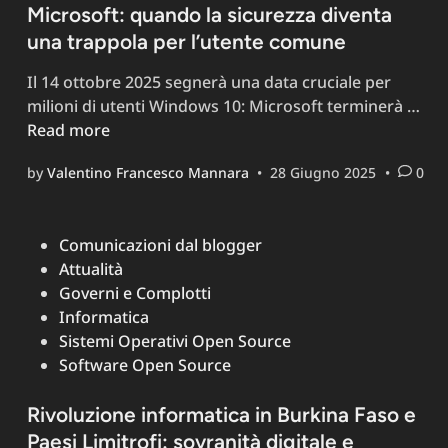
Microsoft: quando la sicurezza diventa
una trappola per l’utente comune
Il 14 ottobre 2025 segnerà una data cruciale per
Wi
milioni di utenti Windows 10: Microsoft terminerà …
10
Read more
e
by
Valentino Francesco Mannara
•
28 Giugno 2025
•
0
il
Pr
ES
Posted
Comunicazioni dal blogger
di
in
Attualità
Mic
Governi e Complotti
qua
Informatica
la
Sistemi Operativi Open Source
sic
Software Open Source
div
una
Rivoluzione informatica in Burkina Faso e
tra
Paesi Limitrofi: sovranità digitale e
per