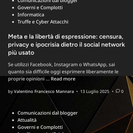
in
Comunicazioni dal blogger
inganni
Governi e Complotti
storici
Informatica
e
Truffe e Cyber Attacchi
nuove
minacce
Meta e la libertà di espressione: censura,
digitali
privacy e ipocrisia dietro il social network
più usato
Se utilizzi Facebook, Instagram o WhatsApp, sai
quanto sia difficile oggi esprimere liberamente le
Meta
proprie opinioni …
Read more
e
by
Valentino Francesco Mannara
•
13 Luglio 2025
•
0
la
libertà
di
Posted
Comunicazioni dal blogger
espressione:
in
Attualità
censura,
Governi e Complotti
privacy