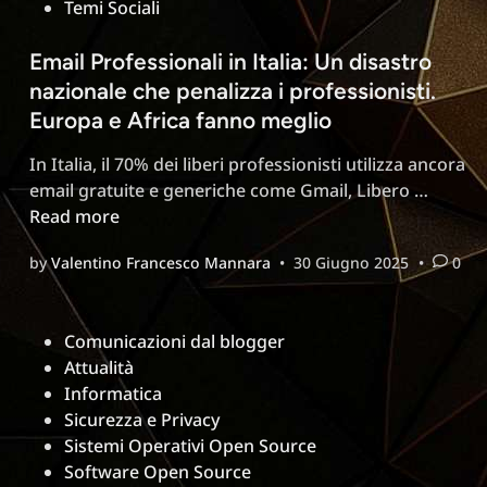
Temi Sociali
disinformazione
–
Email Professionali in Italia: Un disastro
Cosa
nazionale che penalizza i professionisti.
dice
QWEN
Europa e Africa fanno meglio
AI
In Italia, il 70% dei liberi professionisti utilizza ancora
Email
email gratuite e generiche come Gmail, Libero …
Profess
Read more
in
by
Valentino Francesco Mannara
•
30 Giugno 2025
•
0
Italia:
Un
disastr
Posted
Comunicazioni dal blogger
nazion
in
Attualità
che
Informatica
penaliz
Sicurezza e Privacy
i
Sistemi Operativi Open Source
profess
Software Open Source
Europa