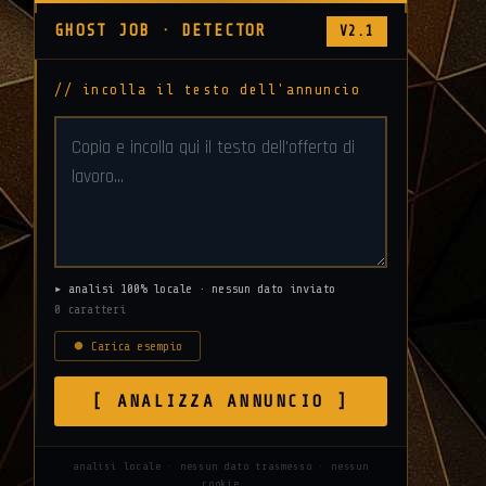
GHOST JOB · DETECTOR
V2.1
// incolla il testo dell'annuncio
ionali
▸ analisi 100% locale · nessun dato inviato
0 caratteri
o
ale
⏺ Carica esempio
za
[ ANALIZZA ANNUNCIO ]
ionisti.
analisi locale · nessun dato trasmesso · nessun
cookie