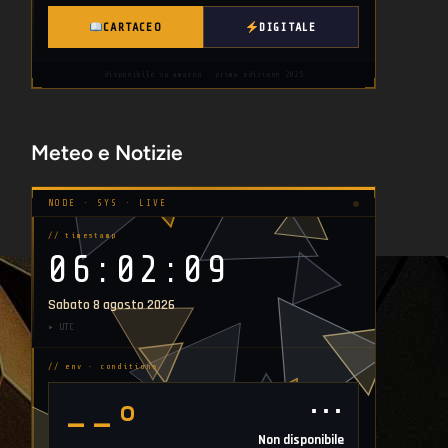
CARTACEO
DIGITALE
disponibile su amazon · prima edizione 2025
Meteo e Notizie
NODE · SYS · LIVE
// timestamp
06:02:10
Sabato 8 agosto 2026
▸ UTC
// env · conditions
⋯
--°
Non disponibile