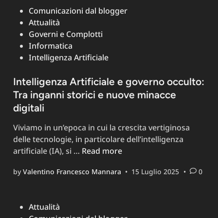
la
Posted
Comunicazioni dal blogger
nuova
in
Attualità
distro
Governi e Complotti
enterprise
Informatica
Linux
Intelligenza Artificiale
solida
e
Intelligenza Artificiale e governo occulto:
versatile
Tra inganni storici e nuove minacce
–
Recensione
digitali
e
Viviamo in un’epoca in cui la crescita vertiginosa
Guida
delle tecnologie, in particolare dell’intelligenza
Intelligenza
artificiale (IA), si …
Read more
Artificiale
by
Valentino Francesco Mannara
•
15 Luglio 2025
•
0
e
governo
occulto:
Posted
Attualità
Tra