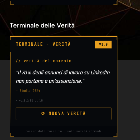
Terminale delle Verità
TERMINALE · VERITÀ
V1.0
e:
// verità del momento
sto
"Il 70% degli annunci di lavoro su LinkedIn
non portano a un'assunzione."
zione
le
— Studio 2024
▸ verità #1 di 10
⟳ NUOVA VERITÀ
nessun dato raccolto · solo verità scomode