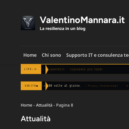
Skip
to
content
ValentinoMannara.it
La resilienza in un blog
Home
Chi sono
Supporto IT e consulenza t
Notizie non disponibili · riprovare più tardi
⟳
LIVE
uta in media 100 volte al giorno.
◆
Le aziende 
VERITÀ
— Privacy International
Home
-
Attualità
-
Pagina 8
Attualità