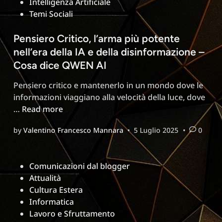
Intelligenza Artificiale
e
Temi Sociali
ipocrisia
dietro
Pensiero Critico, l’arma più potente
il
nell’era della IA e della disinformazione –
social
network
Cosa dice QWEN AI
più
Pensiero critico e mantenerlo in un mondo dove le
usato
informazioni viaggiano alla velocità della luce, dove
Pensiero
…
Read more
Critico,
by
Valentino Francesco Mannara
•
5 Luglio 2025
•
0
l’arma
più
potente
Posted
Comunicazioni dal blogger
nell’era
in
Attualità
della
Cultura Estera
IA
Informatica
e
Lavoro e Sfruttamento
della