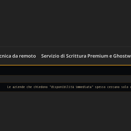
ecnica da remoto
Servizio di Scrittura Premium e Ghostw
che chiedono "disponibilità immediata" spesso cercano solo disperazione.
—