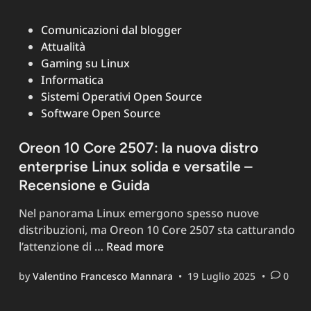
Posted
Comunicazioni dal blogger
in
Attualità
Gaming su Linux
Informatica
Sistemi Operativi Open Source
Software Open Source
Oreon 10 Core 2507: la nuova distro
enterprise Linux solida e versatile –
Recensione e Guida
Nel panorama Linux emergono spesso nuove
distribuzioni, ma Oreon 10 Core 2507 sta catturando
Oreon
l’attenzione di …
Read more
10
by
Valentino Francesco Mannara
•
19 Luglio 2025
•
0
Core
2507: