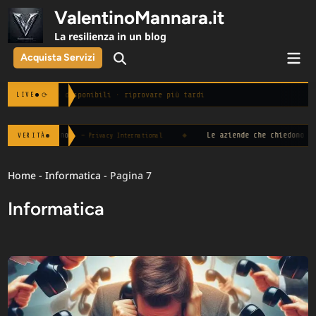
Skip
ValentinoMannara.it
to
La resilienza in un blog
content
Mai
Acquista Servizi
Open
Men
Search
Notizie non disponibili · riprovare più tardi
⟳
LIVE
◆
Le aziende che chiedono "disponibilità immedi
VERITÀ
 Privacy International
Home
-
Informatica
-
Pagina 7
Informatica