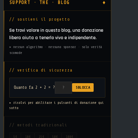
♦
SUPPORT · THE · BLOG
// sostieni il progetto
Se trovi valore in questo blog, una donazione
libera aiuta a tenerlo vivo e indipendente.
▸ nessun algoritmo · nessuno sponsor · solo verità
scomode
// verifica di sicurezza
Quanto fa 2 + 2 = ?
SBLOCCA
▸ risolvi per abilitare i pulsanti di donazione qui
sotto
// metodi tradizionali
5€
10€
25€
50€
100€