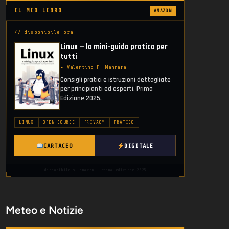
IL MIO LIBRO
AMAZON
// disponibile ora
Linux — la mini-guida pratica per
tutti
▸ Valentino F. Mannara
Consigli pratici e istruzioni dettagliate
per principianti ed esperti. Prima
Edizione 2025.
LINUX
OPEN SOURCE
PRIVACY
PRATICO
CARTACEO
DIGITALE
disponibile su amazon · prima edizione 2025
Meteo e Notizie