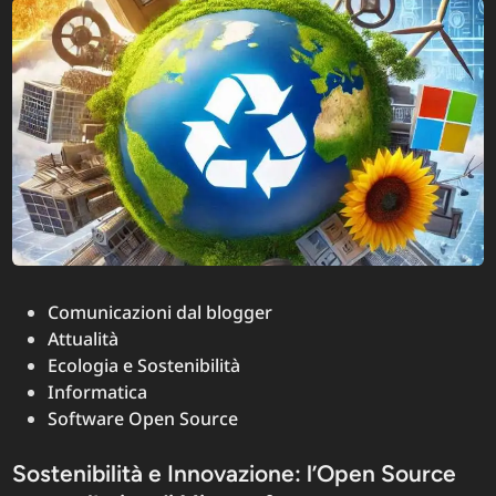
che
rivolu
il
settor
anche
su
Linux
Posted
Comunicazioni dal blogger
in
Attualità
Ecologia e Sostenibilità
Informatica
Software Open Source
Sostenibilità e Innovazione: l’Open Source