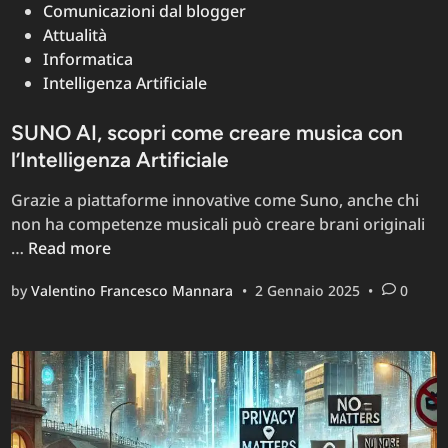
Posted
Comunicazioni dal blogger
in
Attualità
Informatica
Intelligenza Artificiale
SUNO AI, scopri come creare musica con
l’Intelligenza Artificiale
Grazie a piattaforme innovative come Suno, anche chi
non ha competenze musicali può creare brani originali
SUNO
…
Read more
AI,
by
Valentino Francesco Mannara
•
2 Gennaio 2025
•
0
scopri
come
creare
musica
con
l’Intelligenza
Artificiale