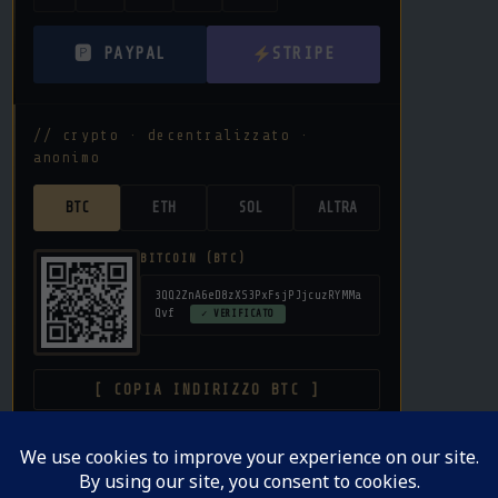
🅿 PAYPAL
STRIPE
// crypto · decentralizzato ·
anonimo
BTC
ETH
SOL
ALTRA
BITCOIN (BTC)
3QQ2ZnA6eD8zXS3PxFsjPJjcuzRYMMa
Qvf
✓ VERIFICATO
[ COPIA INDIRIZZO BTC ]
donazione libera · nessuna commissione su crypto ·
privacy garantita