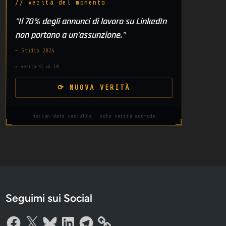
// verità del momento
"Il 70% degli annunci di lavoro su LinkedIn
non portano a un'assunzione."
— Studio 2024
▸ verità #1 di 10
⟳ NUOVA VERITÀ
nessun dato raccolto · solo verità scomode
Seguimi sui Social
Facebook
X
Bluesky
LinkedIn
Telegram