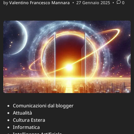
by
Valentino Francesco Mannara
•
27 Gennaio 2025
•
0
la
rivoluzione
che
sta
cambiando
la
tecnologia
mobile
(e
non
solo)
Posted
Comunicazioni dal blogger
in
Attualità
Cultura Estera
Informatica