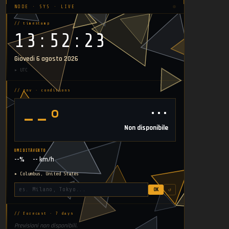
NODE · SYS · LIVE
// timestamp
13:52:25
Giovedì 6 agosto 2026
▸ UTC
// env · conditions
⋯
--°
Non disponibile
UMIDITÀ
VENTO
--%
-- km/h
▸ Columbus, United States
OK
↺
// forecast · 7 days
Previsioni non disponibili.