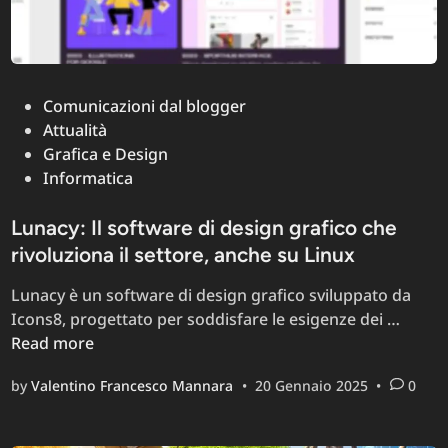
Posted
Comunicazioni dal blogger
in
Attualità
Grafica e Design
Informatica
Lunacy: Il software di design grafico che
rivoluziona il settore, anche su Linux
Lunacy è un software di design grafico sviluppato da
Lunac
Icons8, progettato per soddisfare le esigenze dei …
Il
Read more
softw
by
Valentino Francesco Mannara
•
20 Gennaio 2025
•
0
di
desig
grafic