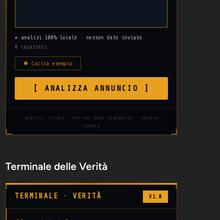
▸ analisi 100% locale · nessun dato inviato
0 caratteri
⏺ Carica esempio
[ ANALIZZA ANNUNCIO ]
analisi locale · nessun dato trasmesso · nessun
cookie
Terminale delle Verità
TERMINALE · VERITÀ
V1.0