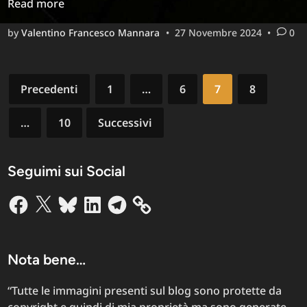
OS
Read more
8:
by
Valentino Francesco Mannara
•
27 Novembre 2024
•
0
Cara
Van
e
Paginazione
Rac
Precedenti
1
…
6
7
8
degli
…
10
Successivi
articoli
Seguimi sui Social
Facebook
X
Bluesky
LinkedIn
Telegram
Nota bene…
“Tutte le immagini presenti sul blog sono protette da
copyright e quindi di mia proprietà ma sono generate