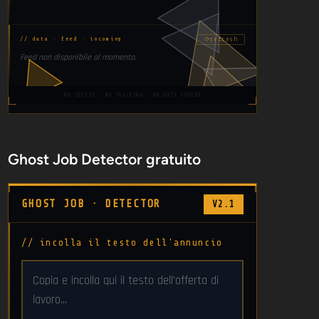
⟳
refresh
// data · feed · incoming
Feed non disponibile al momento.
NO COOKIE · NO TRACKING · NO DATA STORED
Ghost Job Detector gratuito
GHOST JOB · DETECTOR
V2.1
// incolla il testo dell'annuncio