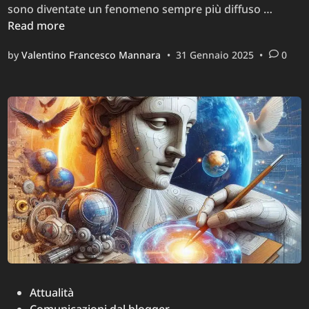
Telefo
sono diventate un fenomeno sempre più diffuso …
molest
Read more
da
by
Valentino Francesco Mannara
•
31 Gennaio 2025
•
0
call
center:
un
probl
sempr
più
invasiv
Posted
Attualità
in