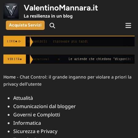
Skip
ValentinoMannara.it
to
La resilienza in un blog
content
Mai
Acquista Servizi
Open
Men
Search
Notizie non disponibili · riprovare più tardi
⟳
LIVE
◆
Le aziende che chiedono "disponibilità immediata" spe
VERITÀ
nternational
Home
-
Chat Control: il grande inganno per violare a priori la
privacy dell’utente
Posted
Attualità
in
Comunicazioni dal blogger
Governi e Complotti
Informatica
Sicurezza e Privacy