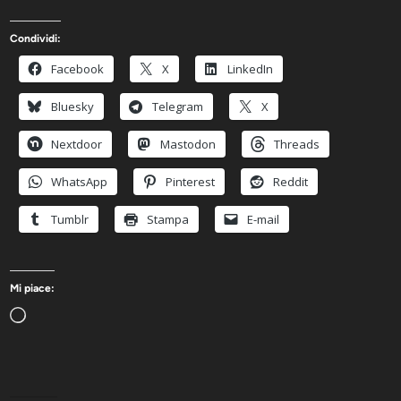
Condividi:
Facebook
X
LinkedIn
Bluesky
Telegram
X
Nextdoor
Mastodon
Threads
WhatsApp
Pinterest
Reddit
Tumblr
Stampa
E-mail
Mi piace:
Caricamento
in
corso…