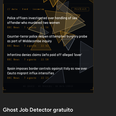
⟳
refresh
// data · feed · incoming
Police officers investigated over handling of sex
offender who murdered two women
BBC News · 7 agosto · 23:56
Counter-terror police reopen attempted burglary probe
as part of Widdecombe inquiry
BBC News · 7 agosto · 22:42
Infantino denies claims Uefa paid off alleged 'lover'
BBC News · 7 agosto · 22:50
Spain imposes border controls against Italy as row over
Ceuta migrant influx intensifies
BBC News · 7 agosto · 22:13
NO COOKIE · NO TRACKING · NO DATA STORED
Ghost Job Detector gratuito