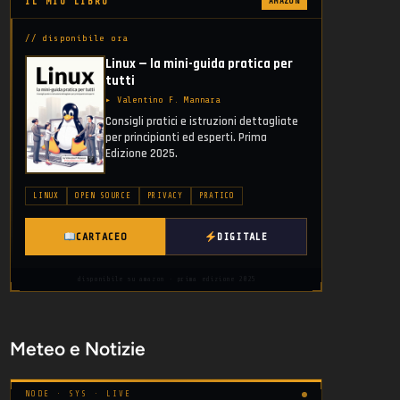
IL MIO LIBRO
AMAZON
// disponibile ora
Linux — la mini-guida pratica per
tutti
▸ Valentino F. Mannara
Consigli pratici e istruzioni dettagliate
per principianti ed esperti. Prima
Edizione 2025.
LINUX
OPEN SOURCE
PRIVACY
PRATICO
CARTACEO
DIGITALE
disponibile su amazon · prima edizione 2025
Meteo e Notizie
NODE · SYS · LIVE