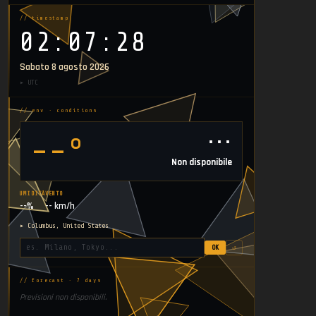
// timestamp
02:07:29
Sabato 8 agosto 2026
▸ UTC
// env · conditions
⋯
--°
Non disponibile
UMIDITÀ
VENTO
--%
-- km/h
▸ Columbus, United States
OK
↺
// forecast · 7 days
Previsioni non disponibili.