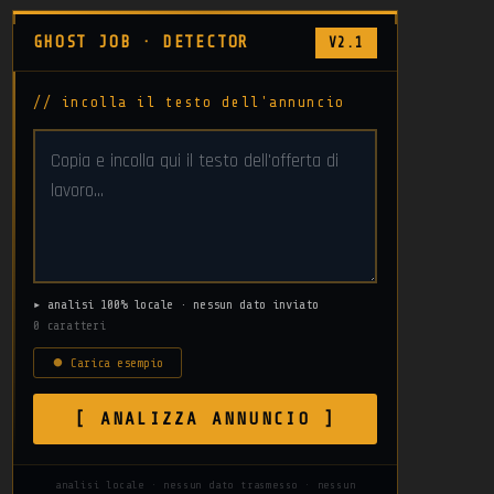
GHOST JOB · DETECTOR
V2.1
// incolla il testo dell'annuncio
▸ analisi 100% locale · nessun dato inviato
0 caratteri
⏺ Carica esempio
[ ANALIZZA ANNUNCIO ]
analisi locale · nessun dato trasmesso · nessun