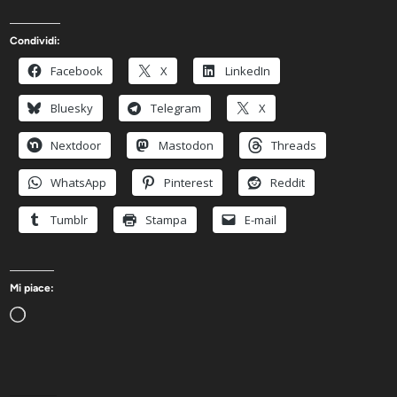
Condividi:
Facebook
X
LinkedIn
Bluesky
Telegram
X
Nextdoor
Mastodon
Threads
WhatsApp
Pinterest
Reddit
Tumblr
Stampa
E-mail
Mi piace:
Caricamento
in
corso…