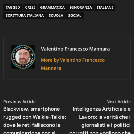
TAGGED
CRISI
GRAMMATICA
IGNORANZA
ITALIANI
SCRITTURA ITALIANA
SCUOLA
SOCIAL
Valentino Francesco Mannara
More by Valentino Francesco
Mannara
Navigazione
Previous
N
Previous Article
Next Article
article:
a
Blackview, smartphone
Intelligenza Artificiale e
articoli
rugged con Walkie-Talkie:
Lavoro: la verità che i
dove le reti falliscono la
giornalisti e i politici
comunicazione non si
corrotti non vogliono che