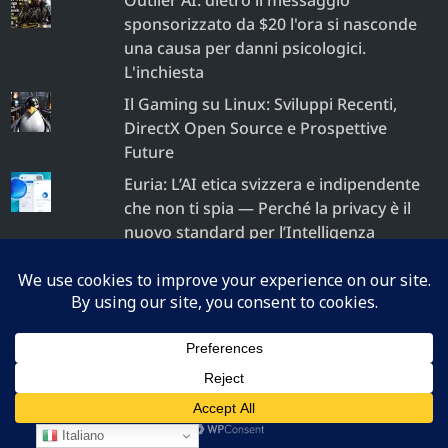
Outlier AI: dietro il messaggio
sponsorizzato da $20 l'ora si nasconde
una causa per danni psicologici.
L'inchiesta
Il Gaming su Linux: Sviluppi Recenti,
DirectX Open Source e Prospettive
Future
Euria: L’AI etica svizzera e indipendente
che non ti spia — Perché la privacy è il
nuovo standard per l’Intelligenza
Artificiale
LinkedIn Italia: la denuncia di chi ha oltre
40 anni di passioni informatiche e
tecnologiche contro un sistema di
recruiting marcio
Il Recruiter: quando il ghosting dei
candidati diventa illegale – Serie
Italiano
editoriale “Italia Arkham Asylum”,