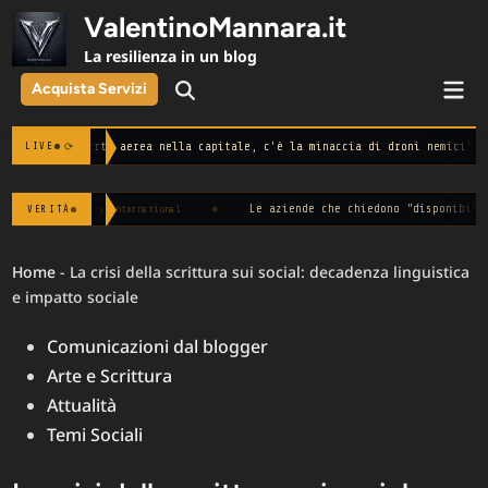
Skip
ValentinoMannara.it
to
La resilienza in un blog
content
Mai
Acquista Servizi
Open
Men
Search
a nella capitale, c'è la minaccia di droni nemici'
◆
[7 ago 21:50] Bra
⟳
LIVE
◆
Le aziende che chiedono "disponibilità immediata" spe
VERITÀ
nternational
Home
-
La crisi della scrittura sui social: decadenza linguistica
e impatto sociale
Posted
Comunicazioni dal blogger
in
Arte e Scrittura
Attualità
Temi Sociali