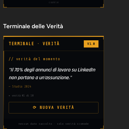
cookie
Terminale delle Verità
TERMINALE · VERITÀ
V1.0
// verità del momento
"Il 70% degli annunci di lavoro su LinkedIn
non portano a un'assunzione."
— Studio 2024
▸ verità #1 di 10
⟳ NUOVA VERITÀ
nessun dato raccolto · solo verità scomode