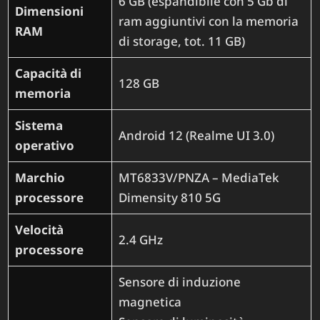
‎6 GB (espandibile con 5 Gb di
Dimensioni
ram aggiuntivi con la memoria
RAM
di storage, tot. 11 GB)
Capacità di
‎128 GB
memoria
Sistema
‎Android 12 (Realme UI 3.0)
operativo
Marchio
‎MT6833V/PNZA – MediaTek
processore
Dimensity 810 5G
Velocità
‎2.4 GHz
processore
‎Sensore di induzione
magnetica