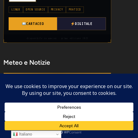
LINUX
OPEN SOURCE
PRIVACY
PRATICO
CARTACEO
DIGITALE
disponibile su amazon · prima edizione 2025
Meteo e Notizie
NODE · SYS · LIVE
// timestamp
18:53:44
Sabato 8 agosto 2026
▸ UTC
// env · conditions
Italiano