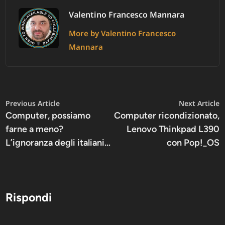
Valentino Francesco Mannara
More by Valentino Francesco
Mannara
Navigazione
Previous
N
Previous Article
Next Article
article:
a
Computer, possiamo
Computer ricondizionato,
articoli
farne a meno?
Lenovo Thinkpad L390
L’ignoranza degli italiani…
con Pop!_OS
Rispondi