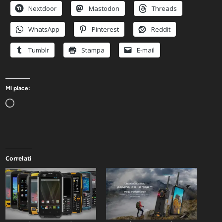
Nextdoor
Mastodon
Threads
WhatsApp
Pinterest
Reddit
Tumblr
Stampa
E-mail
Mi piace:
Caricamento
in
corso…
Correlati