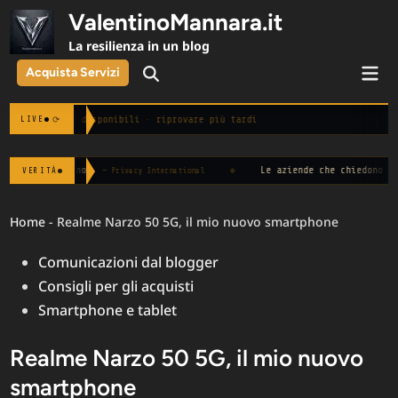
Skip
ValentinoMannara.it
to
La resilienza in un blog
content
Mai
Acquista Servizi
Open
Men
Search
Notizie non disponibili · riprovare più tardi
⟳
LIVE
◆
Le aziende che chiedono "disponibilità immedia
VERITÀ
Privacy International
Home
-
Realme Narzo 50 5G, il mio nuovo smartphone
Posted
Comunicazioni dal blogger
in
Consigli per gli acquisti
Smartphone e tablet
Realme Narzo 50 5G, il mio nuovo
smartphone