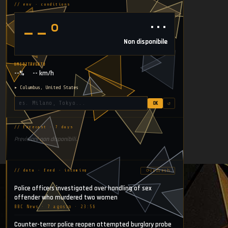
// env · conditions
⋯
--°
Non disponibile
UMIDITÀ
VENTO
--%
-- km/h
▸ Columbus, United States
OK
↺
// forecast · 7 days
Previsioni non disponibili.
⟳
refresh
// data · feed · incoming
Police officers investigated over handling of sex
offender who murdered two women
BBC News · 7 agosto · 23:56
Counter-terror police reopen attempted burglary probe