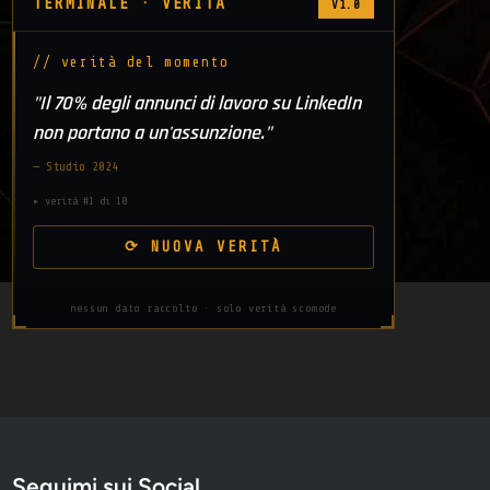
TERMINALE · VERITÀ
V1.0
// verità del momento
"Il 70% degli annunci di lavoro su LinkedIn
non portano a un'assunzione."
— Studio 2024
▸ verità #1 di 10
⟳ NUOVA VERITÀ
nessun dato raccolto · solo verità scomode
Seguimi sui Social