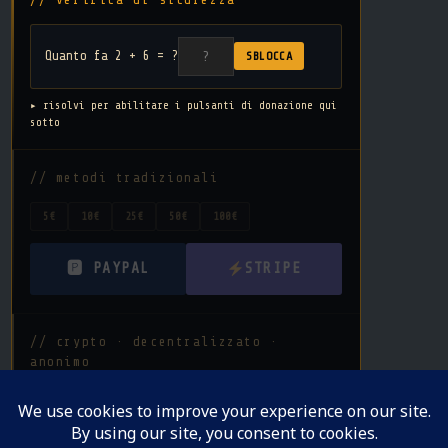
Quanto fa 2 + 6 = ?
SBLOCCA
▸ risolvi per abilitare i pulsanti di donazione qui
sotto
// metodi tradizionali
5€
10€
25€
50€
100€
🅿 PAYPAL
STRIPE
// crypto · decentralizzato ·
anonimo
BTC
ETH
SOL
ALTRA