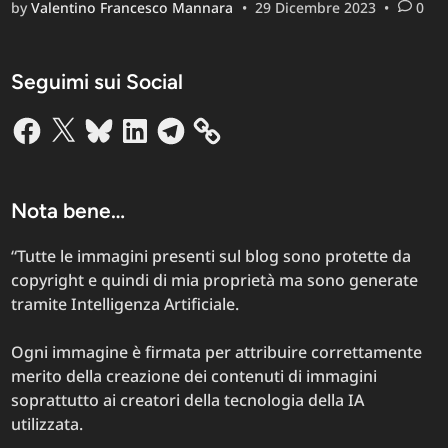
by
Valentino Francesco Mannara
•
29 Dicembre 2023
•
0
di
fuga
dai
Seguimi sui Social
servizi
invasiv
Facebook
X
Bluesky
LinkedIn
Telegram
di
Googl
Nota bene…
“Tutte le immagini presenti sul blog sono protette da
copyright e quindi di mia proprietà ma sono generate
tramite Intelligenza Artificiale.
Ogni immagine è firmata per attribuire correttamente
merito della creazione dei contenuti di immagini
soprattutto ai creatori della tecnologia della IA
utilizzata.