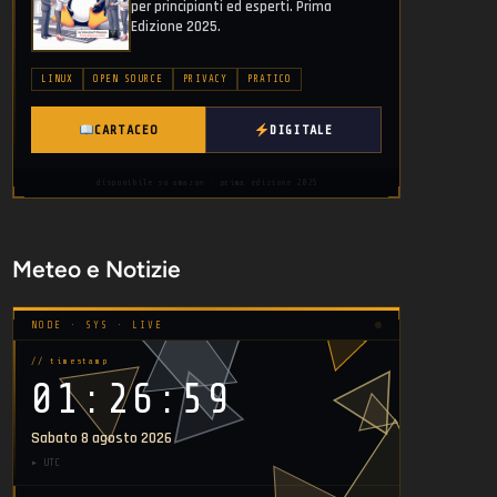
per principianti ed esperti. Prima
Edizione 2025.
LINUX
OPEN SOURCE
PRIVACY
PRATICO
CARTACEO
DIGITALE
disponibile su amazon · prima edizione 2025
Meteo e Notizie
NODE · SYS · LIVE
// timestamp
01:26:59
Sabato 8 agosto 2026
▸ UTC