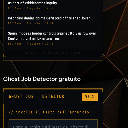
as part of Widdecombe inquiry
BBC News · 7 agosto · 22:42
Infantino denies claims Uefa paid off alleged 'lover'
BBC News · 7 agosto · 22:50
Spain imposes border controls against Italy as row over
Ceuta migrant influx intensifies
BBC News · 7 agosto · 22:13
NO COOKIE · NO TRACKING · NO DATA STORED
Ghost Job Detector gratuito
GHOST JOB · DETECTOR
V2.1
// incolla il testo dell'annuncio