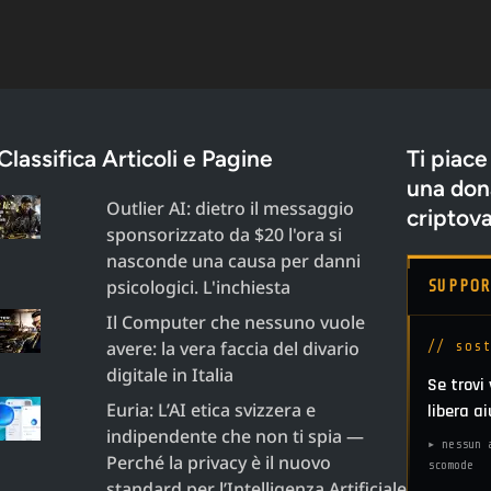
Classifica Articoli e Pagine
Ti piace
una dona
Outlier AI: dietro il messaggio
criptova
sponsorizzato da $20 l'ora si
nasconde una causa per danni
psicologici. L'inchiesta
SUPPO
Il Computer che nessuno vuole
avere: la vera faccia del divario
// sos
digitale in Italia
Se trovi
Euria: L’AI etica svizzera e
libera a
indipendente che non ti spia —
▸ nessun 
Perché la privacy è il nuovo
scomode
standard per l’Intelligenza Artificiale