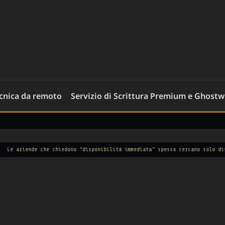
ecnica da remoto
Servizio di Scrittura Premium e Ghostw
e che chiedono "disponibilità immediata" spesso cercano solo disperazione.