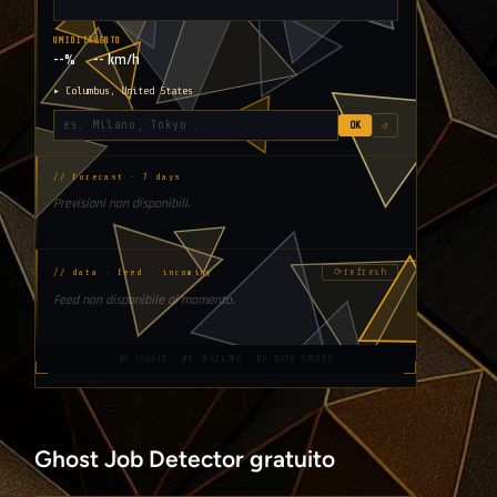
UMIDITÀ
VENTO
--%
-- km/h
▸ Columbus, United States
OK
↺
// forecast · 7 days
Previsioni non disponibili.
⟳
refresh
// data · feed · incoming
Feed non disponibile al momento.
NO COOKIE · NO TRACKING · NO DATA STORED
Ghost Job Detector gratuito