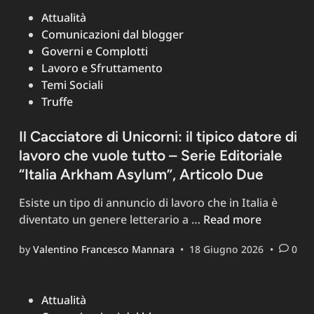
dei
Posted
Attualità
candidati
in
Comunicazioni dal blogger
diventa
Governi e Complotti
illegale
Lavoro e Sfruttamento
–
Temi Sociali
Serie
Truffe
editoriale
“Italia
Il Cacciatore di Unicorni: il tipico datore di
Arkham
lavoro che vuole tutto – Serie Editoriale
Asylum”,
Articolo
“Italia Arkham Asylum”, Articolo Due
Tre
Esiste un tipo di annuncio di lavoro che in Italia è
Il
diventato un genere letterario a …
Read more
Cacciatore
by
Valentino Francesco Mannara
•
18 Giugno 2026
•
0
di
Unicorni:
il
Posted
Attualità
tipico