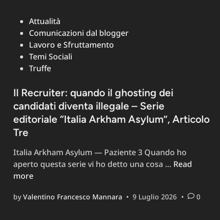
Posted
Attualità
in
Comunicazioni dal blogger
Lavoro e Sfruttamento
Temi Sociali
Truffe
Il Recruiter: quando il ghosting dei
candidati diventa illegale – Serie
editoriale “Italia Arkham Asylum”, Articolo
Tre
Italia Arkham Asylum — Paziente 3 Quando ho
Il
aperto questa serie vi ho detto una cosa …
Read
Recruiter:
more
quando
by
Valentino Francesco Mannara
•
9 Luglio 2026
•
0
il
ghosting