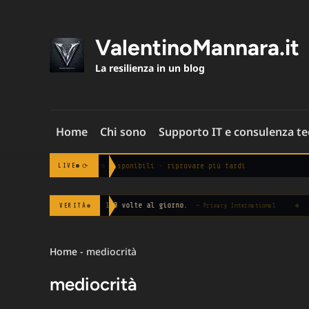
Skip
to
content
ValentinoMannara.it
La resilienza in un blog
Home
Chi sono
Supporto IT e consulenza t
Notizie non disponibili · riprovare più tardi
⟳
LIVE
duta in media 100 volte al giorno.
◆
Le aziend
VERITÀ
— Privacy International
Home
-
mediocrità
mediocrità