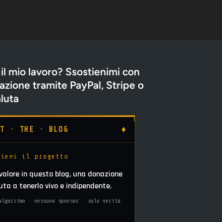
 il mio lavoro? Ssostienimi con
zione tramite PayPal, Stripe o
luta
♦
RT · THE · BLOG
tieni il progetto
 valore in questo blog, una donazione
iuta a tenerlo vivo e indipendente.
algoritmo · nessuno sponsor · solo verità