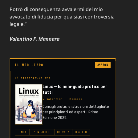
Potrò di conseguenza avvalermi del mio
avvocato di fiducia per qualsiasi controversia
legale.”
Valentino F. Mannara
IL MIO LIBRO
AMAZON
// disponibile ora
Linux — la mini-guida pratica per
tutti
▸ Valentino F. Mannara
Consigli pratici e istruzioni dettagliate
per principianti ed esperti. Prima
Edizione 2025.
LINUX
OPEN SOURCE
PRIVACY
PRATICO