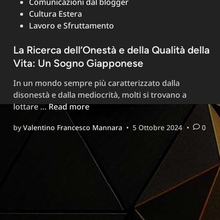
in
Comunicazioni dal blogger
datore
Cultura Estera
di
Lavoro e Sfruttamento
lavoro
che
La Ricerca dell’Onestà e della Qualità della
vuole
Vita: Un Sogno Giapponese
tutto
–
In un mondo sempre più caratterizzato dalla
Serie
disonestà e dalla mediocrità, molti si trovano a
Editoriale
La
lottare …
Read more
“Italia
Ricerca
Arkham
by
Valentino Francesco Mannara
•
5 Ottobre 2024
•
0
dell’Onestà
Asylum”,
e
Articolo
della
Due
Qualità
della
Vita:
Un
Sogno