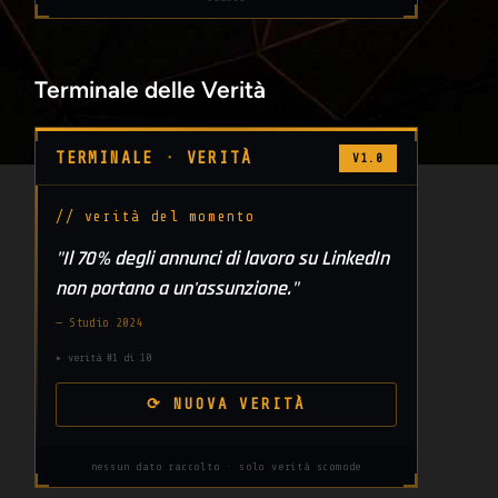
Terminale delle Verità
TERMINALE · VERITÀ
V1.0
// verità del momento
"Il 70% degli annunci di lavoro su LinkedIn
non portano a un'assunzione."
— Studio 2024
▸ verità #1 di 10
⟳ NUOVA VERITÀ
nessun dato raccolto · solo verità scomode