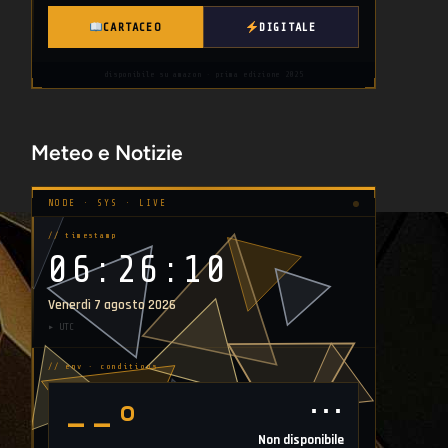
CARTACEO
DIGITALE
disponibile su amazon · prima edizione 2025
Meteo e Notizie
NODE · SYS · LIVE
// timestamp
06:26:11
Venerdì 7 agosto 2026
▸ UTC
// env · conditions
⋯
--°
Non disponibile