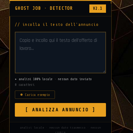
GHOST JOB · DETECTOR
V2.1
// incolla il testo dell'annuncio
▸ analisi 100% locale · nessun dato inviato
0 caratteri
⏺ Carica esempio
[ ANALIZZA ANNUNCIO ]
analisi locale · nessun dato trasmesso · nessun
cookie