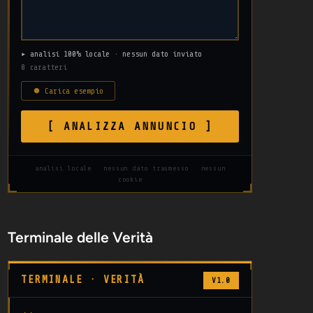
▸ analisi 100% locale · nessun dato inviato
0 caratteri
⏺ Carica esempio
[ ANALIZZA ANNUNCIO ]
analisi locale · nessun dato trasmesso · nessun
cookie
Terminale delle Verità
TERMINALE · VERITÀ
V1.0