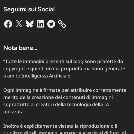
la
Seguimi sui Social
mia
visione
Facebook
X
Bluesky
LinkedIn
Telegram
per
un
dispositivo
di
Nota bene…
nuova
generazione
“Tutte le immagini presenti sul blog sono protette da
–
copyright e quindi di mia proprietà ma sono generate
100°
tramite Intelligenza Artificiale.
articolo
Ogni immagine è firmata per attribuire correttamente
merito della creazione dei contenuti di immagini
soprattutto ai creatori della tecnologia della IA
utilizzata.
Inoltre è esplicitamente vietata la riproduzione o il
riutilizzo di tali immagini e materiale vario al di fuori di