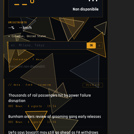
⋯
--°
Non disponibile
UMIDITÀ
VENTO
--%
-- km/h
▸ Columbus, United States
OK
↺
// forecast · 7 days
Previsioni non disponibili.
⟳
refresh
// data · feed · incoming
Thousands of rail passengers hit by power failure
disruption
BBC News · 6 agosto · 19:54
Burnham orders review of grooming gang early releases
BBC News · 6 agosto · 13:56
Uefa says boycott may still go ahead as FA withdraws