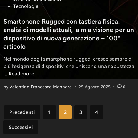
Tecnologia
Smartphone Rugged con tastiera fisica:
analisi di modelli attuali, la mia visione per un
dispositivo di nuova generazione – 100°
articolo
Nel mondo degli smartphone rugged, cresce sempre di
più l’esigenza di dispositivi che uniscano una robustezza
Smartphone
…
Read more
Rugged
by
Valentino Francesco Mannara
•
25 Agosto 2025
•
0
con
tastiera
fisica:
Paginazione
analisi
Precedenti
1
2
3
4
di
degli
modelli
Successivi
articoli
attuali,