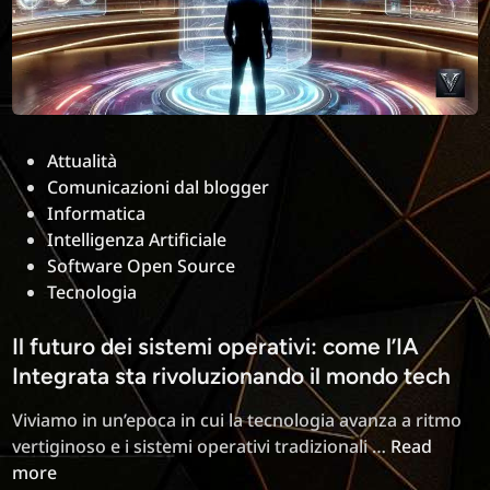
AliExpress
e
siti
produttore
Posted
Attualità
in
Comunicazioni dal blogger
Informatica
Intelligenza Artificiale
Software Open Source
Tecnologia
Il futuro dei sistemi operativi: come l’IA
Integrata sta rivoluzionando il mondo tech
Viviamo in un’epoca in cui la tecnologia avanza a ritmo
Il
vertiginoso e i sistemi operativi tradizionali …
Read
futuro
more