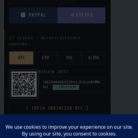
🅿 PAYPAL
STRIPE
// crypto · decentralizzato ·
anonimo
BTC
ETH
SOL
ALTRA
BITCOIN (BTC)
3QQ2ZnA6eD8zXS3PxFsjPJjcuzRYMMa
Qvf
✓ VERIFICATO
[ COPIA INDIRIZZO BTC ]
donazione libera · nessuna commissione su crypto ·
privacy garantita