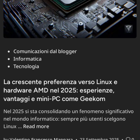
Posted
Comunicazioni dal blogger
in
Informatica
Tecnologia
La crescente preferenza verso Linux e
hardware AMD nel 2025: esperienze,
vantaggi e mini-PC come Geekom
Nel 2025 si sta consolidando un fenomeno significativo
nel mondo informatico: sempre più utenti scelgono
La
Linux …
Read more
crescente
by
Valentino Francesco Mannara
•
23 Settembre 2025
•
0