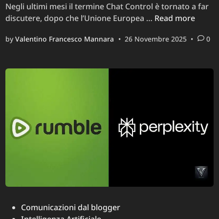
Negli ultimi mesi il termine Chat Control è tornato a far
Chat
discutere, dopo che l’Unione Europea …
Read more
Control:
by
Valentino Francesco Mannara
•
26 Novembre 2025
•
0
il
grande
inganno
per
violare
a
priori
la
privacy
dell’utente
Posted
Comunicazioni dal blogger
in