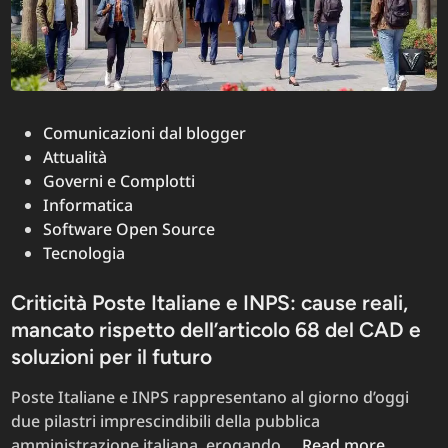
della
banda
larga
Posted
Comunicazioni dal blogger
in
Attualità
Governi e Complotti
Informatica
Software Open Source
Tecnologia
Criticità Poste Italiane e INPS: cause reali,
mancato rispetto dell’articolo 68 del CAD e
soluzioni per il futuro
Poste Italiane e INPS rappresentano al giorno d’oggi
due pilastri imprescindibili della pubblica
Criticità
amministrazione italiana, erogando …
Read more