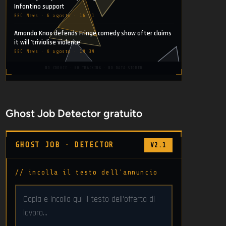
Infantino support
BBC News · 6 agosto · 16:11
Amanda Knox defends Fringe comedy show after claims
it will 'trivialise violence'
BBC News · 6 agosto · 19:39
NO COOKIE · NO TRACKING · NO DATA STORED
Ghost Job Detector gratuito
GHOST JOB · DETECTOR
V2.1
// incolla il testo dell'annuncio