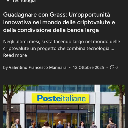
Tecnologia
Guadagnare con Grass: Un’opportunità
innovativa nel mondo delle criptovalute e
della condivisione della banda larga
Negli ultimi mesi, si sta facendo largo nel mondo delle
Guada
criptovalute un progetto che combina tecnologia …
con
Read more
Grass:
by
Valentino Francesco Mannara
•
12 Ottobre 2025
•
0
Un’op
innova
nel
mond
delle
cripto
e
della
condiv