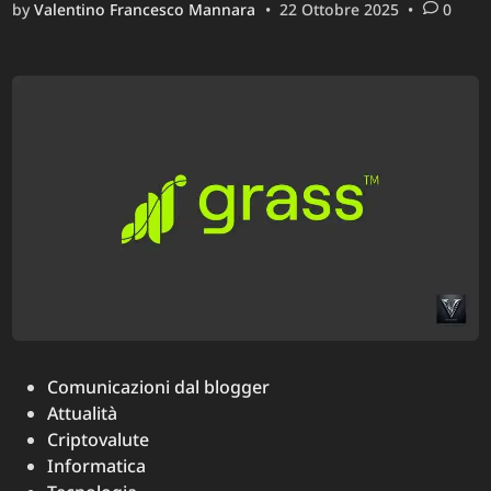
by
Valentino Francesco Mannara
•
22 Ottobre 2025
•
0
L’alternat
ideale
a
Windows
10
con
la
fine
del
supporto
Microsoft
Posted
Comunicazioni dal blogger
in
Attualità
Criptovalute
Informatica