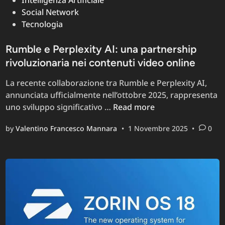
Intelligenza Artificiale
Social Network
Tecnologia
Rumble e Perplexity AI: una partnership
rivoluzionaria nei contenuti video online
La recente collaborazione tra Rumble e Perplexity AI,
annunciata ufficialmente nell’ottobre 2025, rappresenta
Rumble
uno sviluppo significativo …
Read more
e
by
Valentino Francesco Mannara
•
1 Novembre 2025
•
0
Perplexity
AI:
una
partnership
rivoluzionaria
nei
contenuti
video