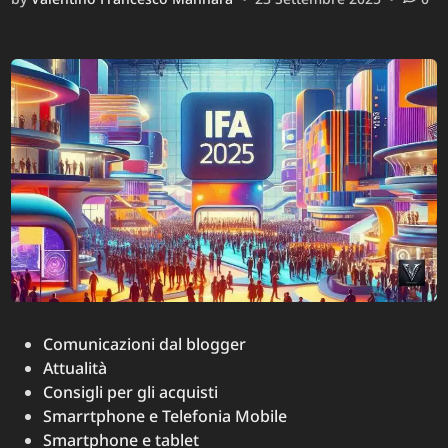
preferenza
verso
Linux
e
hardware
AMD
nel
2025:
esperienze,
vantaggi
e
mini-
PC
come
Geekom
Posted
Comunicazioni dal blogger
in
Attualità
Consigli per gli acquisti
Smarrtphone e Telefonia Mobile
Smartphone e tablet