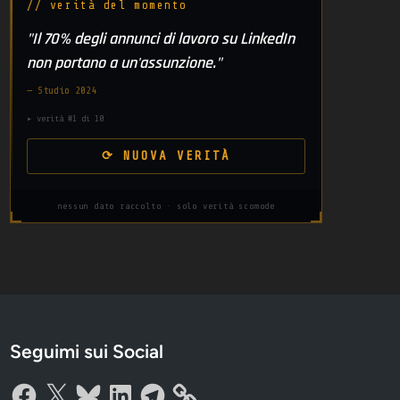
// verità del momento
"Il 70% degli annunci di lavoro su LinkedIn
non portano a un'assunzione."
— Studio 2024
▸ verità #1 di 10
⟳ NUOVA VERITÀ
nessun dato raccolto · solo verità scomode
Seguimi sui Social
Facebook
X
Bluesky
LinkedIn
Telegram