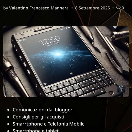
dei
by
Valentino Francesco Mannara
•
8 Settembre 2025
•
0
sistemi
operativi:
come
l’IA
Integrata
sta
rivoluziona
il
mondo
tech
Posted
Comunicazioni dal blogger
in
Consigli per gli acquisti
Smarrtphone e Telefonia Mobile
Smartphone e tablet