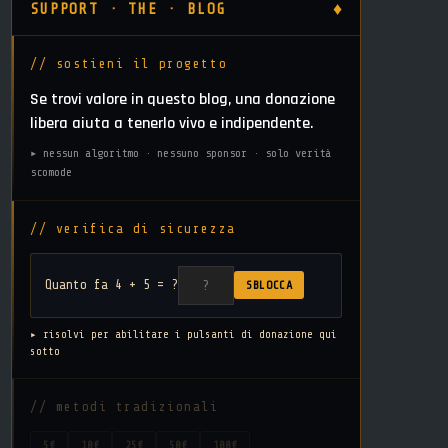
♦
SUPPORT · THE · BLOG
// sostieni il progetto
Se trovi valore in questo blog, una donazione
libera aiuta a tenerlo vivo e indipendente.
▸ nessun algoritmo · nessuno sponsor · solo verità
scomode
// verifica di sicurezza
Quanto fa 4 + 5 = ?
SBLOCCA
▸ risolvi per abilitare i pulsanti di donazione qui
sotto
// metodi tradizionali
5€
10€
25€
50€
100€