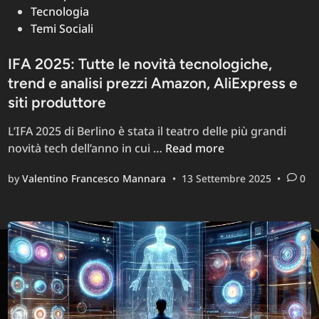
Tecnologia
Temi Sociali
IFA 2025: Tutte le novità tecnologiche,
trend e analisi prezzi Amazon, AliExpress e
siti produttore
L’IFA 2025 di Berlino è stata il teatro delle più grandi
IFA
novità tech dell’anno in cui …
Read more
2025:
by
Valentino Francesco Mannara
•
13 Settembre 2025
•
0
Tutte
le
novità
tecnologiche,
trend
e
analisi
prezzi
Amazon,