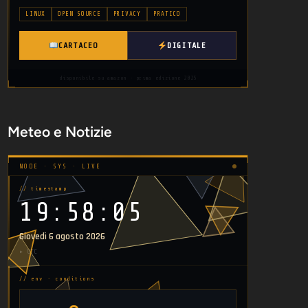
LINUX
OPEN SOURCE
PRIVACY
PRATICO
CARTACEO
DIGITALE
disponibile su amazon · prima edizione 2025
Meteo e Notizie
NODE · SYS · LIVE
// timestamp
19:58:06
Giovedì 6 agosto 2026
▸ UTC
// env · conditions