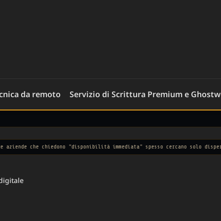
ecnica da remoto
Servizio di Scrittura Premium e Ghostw
chiedono "disponibilità immediata" spesso cercano solo disperazione.
— Osse
digitale