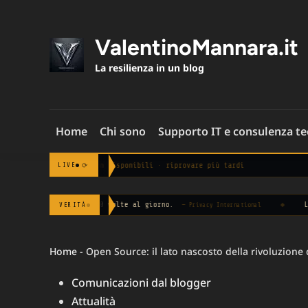
Skip
to
content
ValentinoMannara.it
La resilienza in un blog
Home
Chi sono
Supporto IT e consulenza t
Notizie non disponibili · riprovare più tardi
⟳
LIVE
n media 100 volte al giorno.
◆
Le aziende che 
VERITÀ
— Privacy International
Home
-
Open Source: il lato nascosto della rivoluzione 
Posted
Comunicazioni dal blogger
in
Attualità