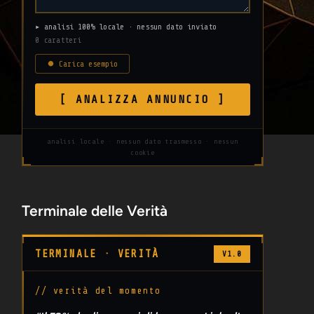
▸ analisi 100% locale · nessun dato inviato
0 caratteri
⏺ Carica esempio
[ ANALIZZA ANNUNCIO ]
analisi locale · nessun dato trasmesso · nessun
cookie
Terminale delle Verità
TERMINALE · VERITÀ
V1.0
// verità del momento