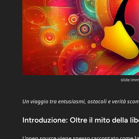
slide im
Un viaggio tra entusiasmi, ostacoli e verità sco
Introduzione: Oltre il mito della li
L’open source viene spesso raccontato come l