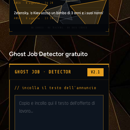
ANSA · 8 agosto · 14:20
Zelensky, 'a Kiev ucciso un bimbo di 3 anni e i suoi nonni'
ANSA · 8 agosto · 13:50
NO COOKIE · NO TRACKING · NO DATA STORED
Ghost Job Detector gratuito
GHOST JOB · DETECTOR
V2.1
// incolla il testo dell'annuncio