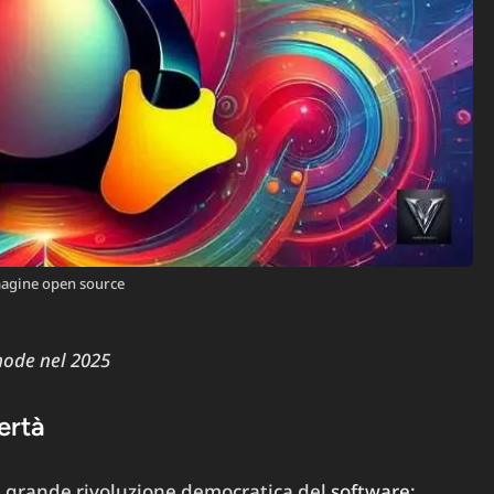
magine open source
mode nel 2025
bertà
a grande rivoluzione democratica del
software
: