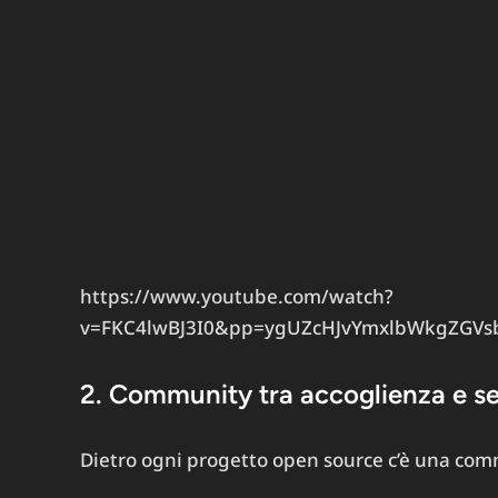
https://www.youtube.com/watch?
v=FKC4lwBJ3I0&pp=ygUZcHJvYmxlbWkgZGV
2. Community tra accoglienza e set
Dietro ogni progetto open source c’è una co