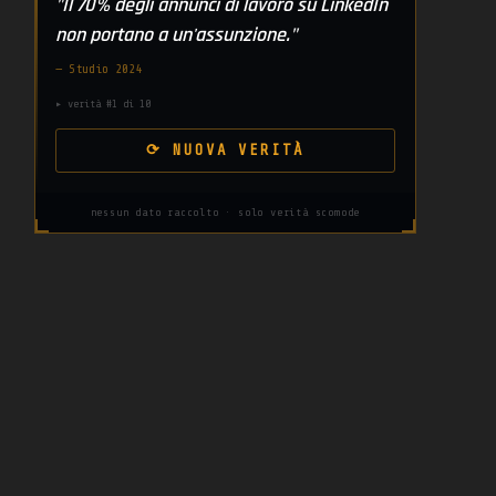
"Il 70% degli annunci di lavoro su LinkedIn
non portano a un'assunzione."
— Studio 2024
▸ verità #1 di 10
⟳ NUOVA VERITÀ
nessun dato raccolto · solo verità scomode