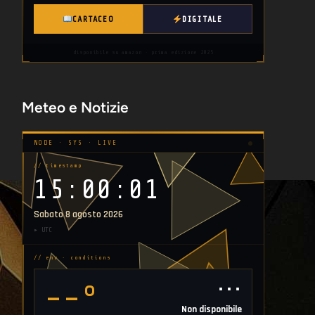
CARTACEO
DIGITALE
disponibile su amazon · prima edizione 2025
Meteo e Notizie
NODE · SYS · LIVE
// timestamp
15:00:03
Sabato 8 agosto 2026
▸ UTC
// env · conditions
⋯
--°
Non disponibile