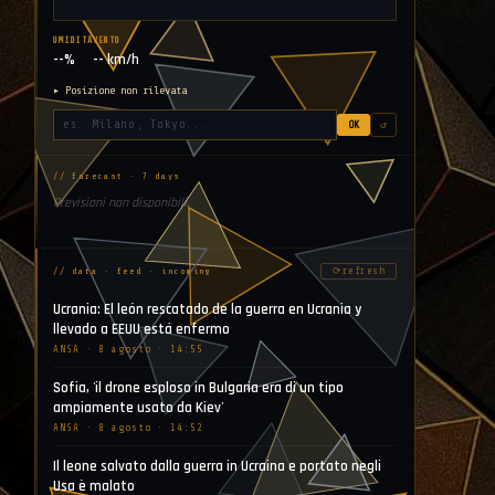
UMIDITÀ
VENTO
--%
-- km/h
▸ Posizione non rilevata
OK
↺
// forecast · 7 days
Previsioni non disponibili.
⟳
refresh
// data · feed · incoming
Ucrania: El león rescatado de la guerra en Ucrania y
llevado a EEUU está enfermo
ANSA · 8 agosto · 14:55
Sofia, 'il drone esploso in Bulgaria era di un tipo
ampiamente usato da Kiev'
ANSA · 8 agosto · 14:52
Il leone salvato dalla guerra in Ucraina e portato negli
Usa è malato