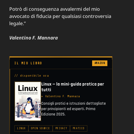
Potrò di conseguenza avvalermi del mio
avvocato di fiducia per qualsiasi controversia
legale.”
Valentino F. Mannara
IL MIO LIBRO
AMAZON
// disponibile ora
Linux — la mini-guida pratica per
tutti
▸ Valentino F. Mannara
Consigli pratici e istruzioni dettagliate
per principianti ed esperti. Prima
Edizione 2025.
LINUX
OPEN SOURCE
PRIVACY
PRATICO