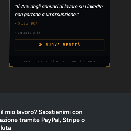
"Il 70% degli annunci di lavoro su LinkedIn
non portano a un'assunzione."
— Studio 2024
▸ verità #1 di 10
⟳ NUOVA VERITÀ
nessun dato raccolto · solo verità scomode
 il mio lavoro? Ssostienimi con
zione tramite PayPal, Stripe o
luta