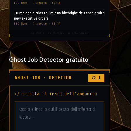
BBC News · 7 agosto · 00:54
Trump again tries to limit US birthright citizenship with
new executive orders
BBC News · 7 agosto · 00:34
NO COOKIE · NO TRACKING · NO DATA STORED
Ghost Job Detector gratuito
GHOST JOB · DETECTOR
V2.1
// incolla il testo dell'annuncio