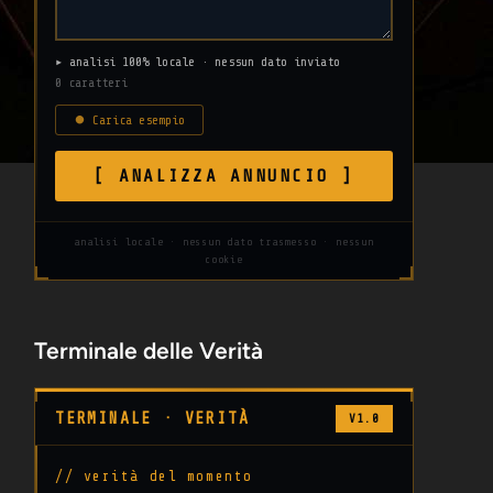
▸ analisi 100% locale · nessun dato inviato
0 caratteri
⏺ Carica esempio
[ ANALIZZA ANNUNCIO ]
analisi locale · nessun dato trasmesso · nessun
cookie
Terminale delle Verità
TERMINALE · VERITÀ
V1.0
// verità del momento