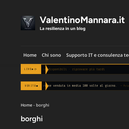
Skip
to
content
ValentinoMannara.it
La resilienza in un blog
Home
Chi sono
Supporto IT e consulenza t
Notizie non disponibili · riprovare più tardi
⟳
LIVE
 tua privacy viene venduta in media 100 volte al giorno.
VERITÀ
— Privacy Internatio
Home
-
borghi
borghi