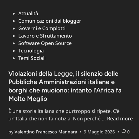
Posted
Attualità
in
Comunicazioni dal blogger
Governi e Complotti
Lavoro e Sfruttamento
Software Open Source
Tecnologia
Temi Sociali
Violazioni della Legge, il silenzio delle
Pubbliche Amministrazioni italiane e
borghi che muoiono: intanto l’Africa fa
Molto Meglio
È una storia italiana che purtroppo si ripete. C’è
Violazioni
un’Italia che non fa notizia. Non perché …
Read more
della
by
Valentino Francesco Mannara
•
9 Maggio 2026
•
0
Legge,