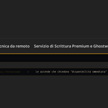
ecnica da remoto
Servizio di Scrittura Premium e Ghostw
◆
Le aziende che chiedono "disponibilità immediata" spesso cerc
nal