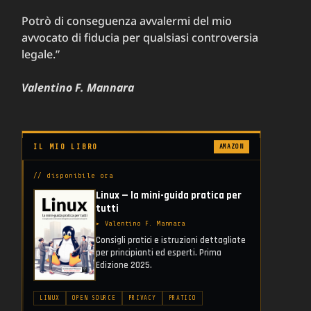
Potrò di conseguenza avvalermi del mio
avvocato di fiducia per qualsiasi controversia
legale.”
oni
Valentino F. Mannara
IL MIO LIBRO
AMAZON
// disponibile ora
Linux — la mini-guida pratica per
tutti
▸ Valentino F. Mannara
Consigli pratici e istruzioni dettagliate
per principianti ed esperti. Prima
Edizione 2025.
LINUX
OPEN SOURCE
PRIVACY
PRATICO