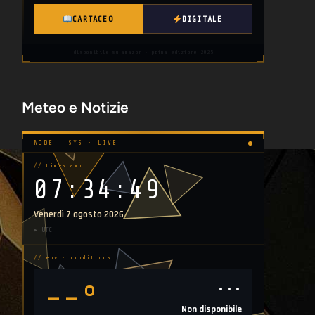
CARTACEO
DIGITALE
disponibile su amazon · prima edizione 2025
Meteo e Notizie
NODE · SYS · LIVE
// timestamp
07:34:50
Venerdì 7 agosto 2026
▸ UTC
// env · conditions
⋯
--°
Non disponibile