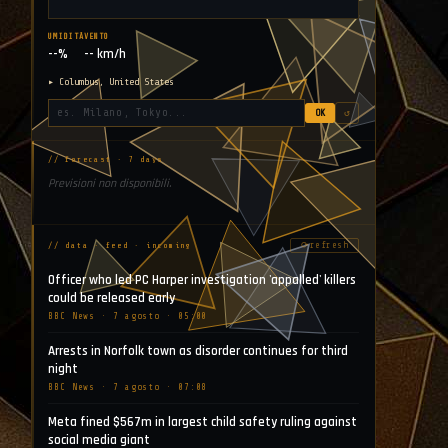
UMIDITÀ
VENTO
--%
-- km/h
▸ Columbus, United States
OK
↺
// forecast · 7 days
Previsioni non disponibili.
⟳
refresh
// data · feed · incoming
Officer who led PC Harper investigation 'appalled' killers
could be released early
BBC News · 7 agosto · 05:00
Arrests in Norfolk town as disorder continues for third
night
BBC News · 7 agosto · 07:08
Meta fined $567m in largest child safety ruling against
social media giant