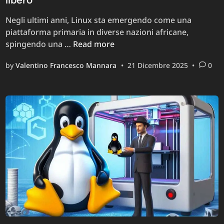
Negli ultimi anni, Linux sta emergendo come una
piattaforma primaria in diverse nazioni africane,
Linux
spingendo una …
Read more
in
by
Valentino Francesco Mannara
•
21 Dicembre 2025
•
0
Africa:
crescita
dell’utenza
desktop,
sovranità
digitale
e
futuro
del
software
libero