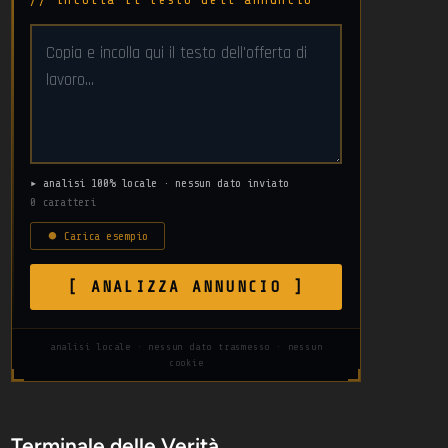
▸ analisi 100% locale · nessun dato inviato
0 caratteri
⏺ Carica esempio
[ ANALIZZA ANNUNCIO ]
analisi locale · nessun dato trasmesso · nessun
cookie
Terminale delle Verità