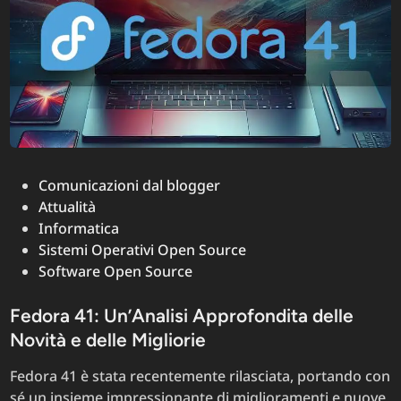
Stampan
Compatib
con
Linux
Posted
Comunicazioni dal blogger
in
Attualità
Informatica
Sistemi Operativi Open Source
Software Open Source
Fedora 41: Un’Analisi Approfondita delle
Novità e delle Migliorie
Fedora 41 è stata recentemente rilasciata, portando con
sé un insieme impressionante di miglioramenti e nuove