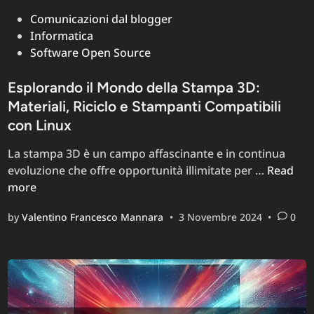
Posted
Comunicazioni dal blogger
in
Informatica
Software Open Source
Esplorando il Mondo della Stampa 3D:
Materiali, Riciclo e Stampanti Compatibili
con Linux
La stampa 3D è un campo affascinante e in continua
Esplora
evoluzione che offre opportunità illimitate per …
Read
il
more
Mondo
by
Valentino Francesco Mannara
•
3 Novembre 2024
•
0
della
Stampa
3D:
Materiali
Riciclo
e