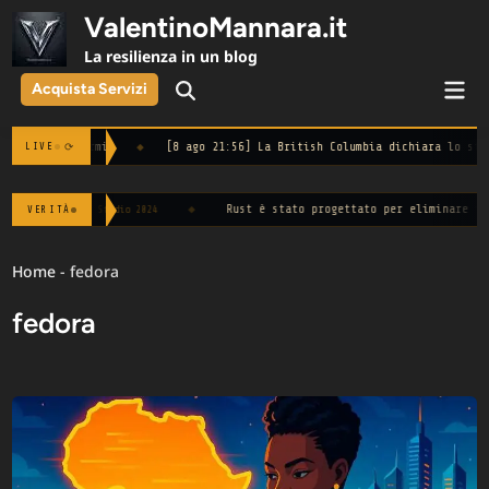
Skip
ValentinoMannara.it
to
La resilienza in un blog
content
Mai
Acquista Servizi
Open
Men
Search
 armi'
◆
[8 ago 21:56] La British Columbia dichiara lo stato d'emerge
⟳
LIVE
one.
◆
Rust è stato progettato per eliminare il 70% dei
VERITÀ
— Studio 2024
Home
-
fedora
fedora