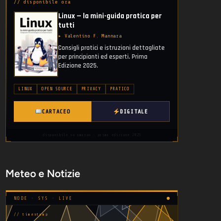
// disponibile ora
Linux — la mini-guida pratica per
tutti
▸ Valentino F. Mannara
Consigli pratici e istruzioni dettagliate
per principianti ed esperti. Prima
Edizione 2025.
LINUX
OPEN SOURCE
PRIVACY
PRATICO
CARTACEO
DIGITALE
disponibile su amazon · prima edizione 2025
Meteo e Notizie
NODE · SYS · LIVE
// timestamp