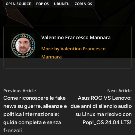
OPEN SOURCE
POP OS
UBUNTU
ZORIN OS
Valentino Francesco Mannara
More by Valentino Francesco
Mannara
Navigazione
Previous
N
Previous Article
Next Article
article:
a
Come riconoscere le fake
Asus ROG VS Lenovo:
articoli
news su guerre, alleanze e
due anni di silenzio audio
politica internazionale:
su Linux ma risolvo con
guida completa e senza
Pop!_OS 24.04 LTS!
fronzoli