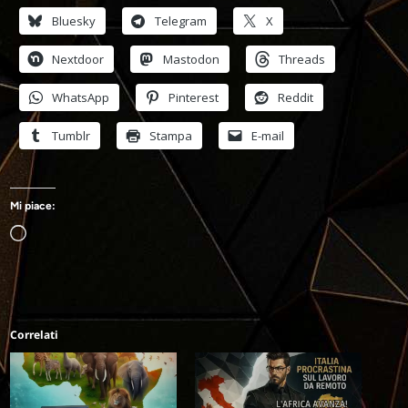
Bluesky
Telegram
X
Nextdoor
Mastodon
Threads
WhatsApp
Pinterest
Reddit
Tumblr
Stampa
E-mail
Mi piace:
Caricamento
in
corso…
Correlati