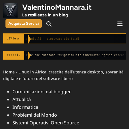
Skip
ValentinoMannara.it
to
La resilienza in un blog
content
Mai
Acquista Servizi
Open
Men
Search
Notizie non disponibili · riprovare più tardi
⟳
LIVE
he chiedono "disponibilità immediata" spesso cercano solo disperazione.
VERITÀ
— 
Home
-
Linux in Africa: crescita dell’utenza desktop, sovranità
digitale e futuro del software libero
Posted
Comunicazioni dal blogger
in
Attualità
Informatica
Problemi del Mondo
Sistemi Operativi Open Source