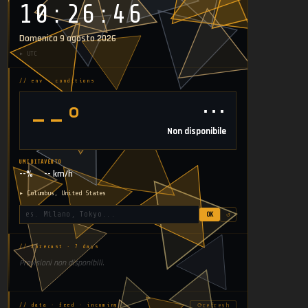
10:26:48
Domenica 9 agosto 2026
▸ UTC
// env · conditions
⋯
--°
Non disponibile
UMIDITÀ
VENTO
--%
-- km/h
▸ Columbus, United States
OK
↺
// forecast · 7 days
Previsioni non disponibili.
⟳
refresh
// data · feed · incoming