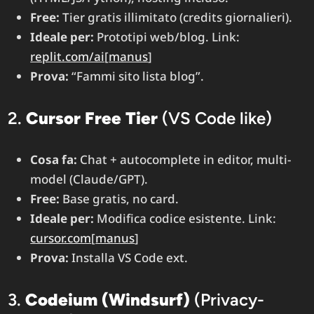
Free:
Tier gratis illimitato (credits giornalieri).
Ideale per:
Prototipi web/blog. Link:
replit.com/ai
[
manus
]​
Prova:
“Fammi sito lista blog”.
2.
Cursor Free Tier
(VS Code like)
Cosa fa:
Chat + autocomplete in editor, multi-
model (Claude/GPT).
Free:
Base gratis, no card.
Ideale per:
Modifica codice esistente. Link:
cursor.com
[
manus
]​
Prova:
Installa VS Code ext.
3.
Codeium (Windsurf)
(Privacy-