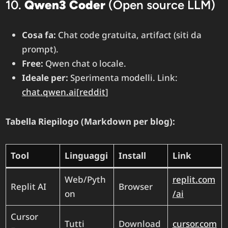
10.
Qwen3 Coder
(Open source LLM)
Cosa fa:
Chat code gratuita, artifact (siti da
prompt).
Free:
Qwen chat o locale.
Ideale per:
Sperimenta modelli. Link:
chat.qwen.ai
[
reddit
]​
Tabella Riepilogo (Markdown per blog):
Tool
Linguaggi
Install
Link
Web/Pyth
replit.com
Replit AI
Browser
on
/ai
Cursor
Tutti
Download
cursor.com