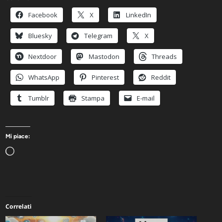
Facebook
X
LinkedIn
Bluesky
Telegram
X
Nextdoor
Mastodon
Threads
WhatsApp
Pinterest
Reddit
Tumblr
Stampa
E-mail
Mi piace:
Caricamento
in
corso…
Correlati