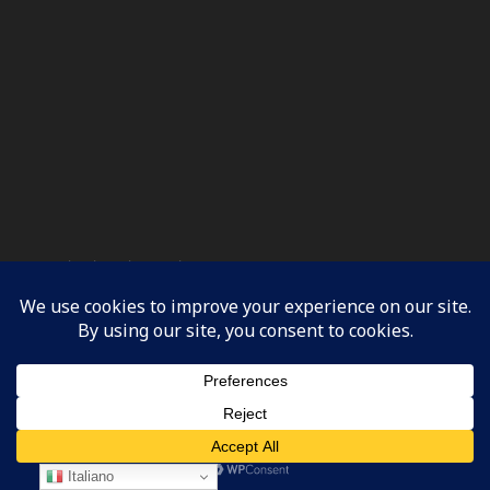
Seguimi sui Social
Facebook
X
Bluesky
LinkedIn
Telegram
Nota bene…
“Tutte le immagini presenti sul blog sono protette da
Italiano
copyright e quindi di mia proprietà ma sono generate