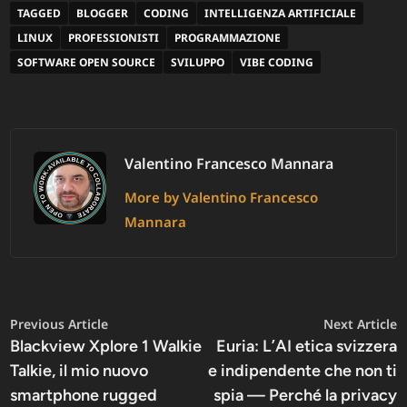
TAGGED
BLOGGER
CODING
INTELLIGENZA ARTIFICIALE
LINUX
PROFESSIONISTI
PROGRAMMAZIONE
SOFTWARE OPEN SOURCE
SVILUPPO
VIBE CODING
Valentino Francesco Mannara
More by Valentino Francesco
Mannara
Navigazione
Previous
N
Previous Article
Next Article
article:
a
Blackview Xplore 1 Walkie
Euria: L’AI etica svizzera
articoli
Talkie, il mio nuovo
e indipendente che non ti
smartphone rugged
spia — Perché la privacy