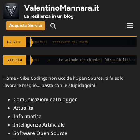
Skip
ValentinoMannara.it
to
La resilienza in un blog
content
Mai
Acquista Servizi
Open
Men
Search
Notizie non disponibili · riprovare più tardi
⟳
LIVE
◆
Le aziende che chiedono "disponibilità immediata" spesso
VERITÀ
rnational
Home
-
Vibe Coding: non uccide l’Open Source, ti fa solo
lavorare meglio… basta con le stupidaggini!
Posted
Comunicazioni dal blogger
in
Attualità
Informatica
Intelligenza Artificiale
Software Open Source