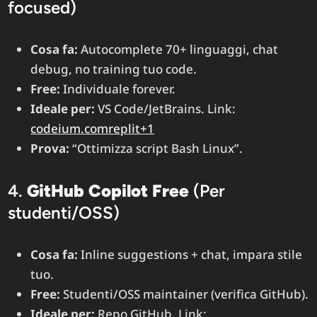
focused)
Cosa fa:
Autocomplete 70+ linguaggi, chat
debug, no training tuo code.
Free:
Individuale forever.
Ideale per:
VS Code/JetBrains. Link:
codeium.com
replit+1
Prova:
“Ottimizza script Bash Linux”.
4.
GitHub Copilot Free
(Per
studenti/OSS)
Cosa fa:
Inline suggestions + chat, impara stile
tuo.
Free:
Studenti/OSS maintainer (verifica GitHub).
Ideale per:
Repo GitHub. Link: