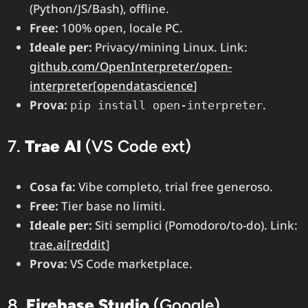
(Python/JS/Bash), offline.
Free:
100% open, locale PC.
Ideale per:
Privacy/mining Linux. Link:
github.com/OpenInterpreter/open-
interpreter
[
opendatascience
]​
Prova:
.
pip install open-interpreter
7.
Trae AI
(VS Code ext)
Cosa fa:
Vibe completo, trial free generoso.
Free:
Tier base no limiti.
Ideale per:
Siti semplici (Pomodoro/to-do). Link:
trae.ai
[
reddit
]​
Prova:
VS Code marketplace.
8.
Firebase Studio
(Google)