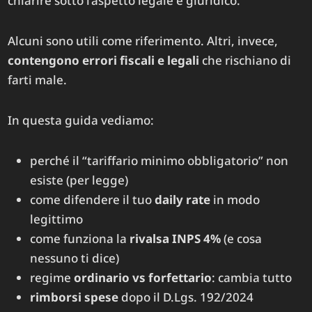
chiarire sotto l’aspetto legale e giuridico.
Alcuni sono utili come riferimento. Altri, invece,
contengono errori fiscali e legali
che rischiano di
farti male.
In questa guida vediamo:
perché il “tariffario minimo obbligatorio” non
esiste (per legge)
come difendere il tuo
daily rate
in modo
legittimo
come funziona la
rivalsa INPS 4%
(e cosa
nessuno ti dice)
regime
ordinario vs forfettario
: cambia tutto
rimborsi spese
dopo il D.Lgs. 192/2024