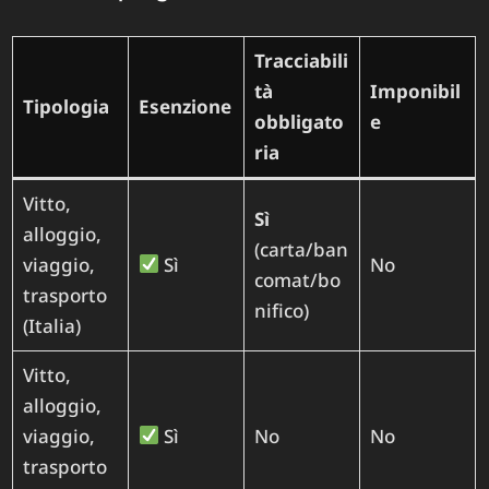
Tracciabili
tà
Imponibil
Tipologia
Esenzione
obbligato
e
ria
Vitto,
Sì
alloggio,
(carta/ban
viaggio,
Sì
No
comat/bo
trasporto
nifico)
(Italia)
Vitto,
alloggio,
viaggio,
Sì
No
No
trasporto