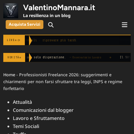
Skip
ValentinoMannara.it
to
La resilienza in un blog
content
Mai
Acquista Servizi
Open
Men
Search
izie non disponibili · riprovare più tardi
⟳
LIVE
olo disperazione.
◆
Il 90% dei dati raccolti onl
VERITÀ
— Osservatorio Lavoro
Home
-
Professionisti Freelance 2026: suggerimenti e
chiarimenti per non farsi sfruttare tra leggi, INPS e regime
forfettario
Posted
Attualità
in
Comunicazioni dal blogger
Lavoro e Sfruttamento
Temi Sociali