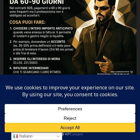
7. Termini di pagamento: come
difendersi da 60-90 giorni
Nel contratto B2B sono comuni pagamenti a
60 o 90
giorni
. Ma il professionista
non è obbligato ad
accettarli
.
Italiano