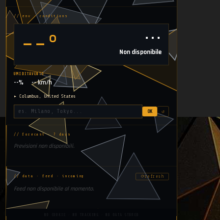
// env · conditions
⋯
--°
Non disponibile
UMIDITÀ
VENTO
--%
-- km/h
▸ Columbus, United States
OK
↺
// forecast · 7 days
Previsioni non disponibili.
⟳
refresh
// data · feed · incoming
Feed non disponibile al momento.
NO COOKIE · NO TRACKING · NO DATA STORED