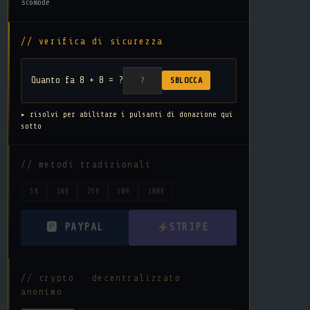
scomode
// verifica di sicurezza
Quanto fa 8 + 8 = ?
SBLOCCA
▸ risolvi per abilitare i pulsanti di donazione qui
sotto
// metodi tradizionali
5€
10€
25€
50€
100€
🅿 PAYPAL
STRIPE
// crypto · decentralizzato ·
anonimo