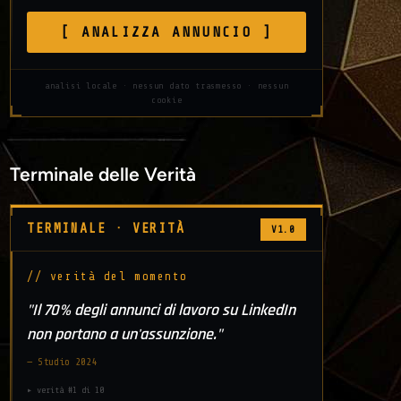
[ ANALIZZA ANNUNCIO ]
analisi locale · nessun dato trasmesso · nessun
cookie
Terminale delle Verità
TERMINALE · VERITÀ
V1.0
// verità del momento
"Il 70% degli annunci di lavoro su LinkedIn
non portano a un'assunzione."
— Studio 2024
▸ verità #1 di 10