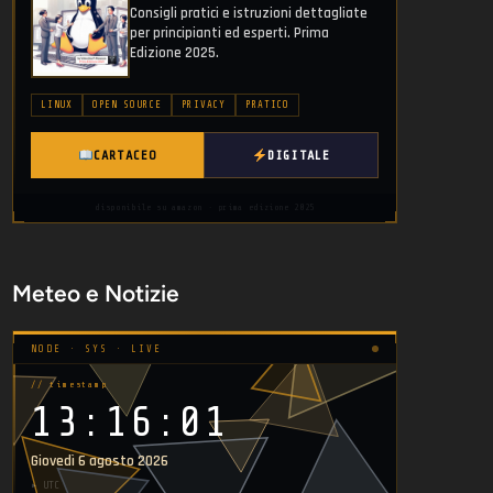
Consigli pratici e istruzioni dettagliate
per principianti ed esperti. Prima
Edizione 2025.
LINUX
OPEN SOURCE
PRIVACY
PRATICO
CARTACEO
DIGITALE
disponibile su amazon · prima edizione 2025
Meteo e Notizie
NODE · SYS · LIVE
// timestamp
13:16:01
Giovedì 6 agosto 2026
▸ UTC