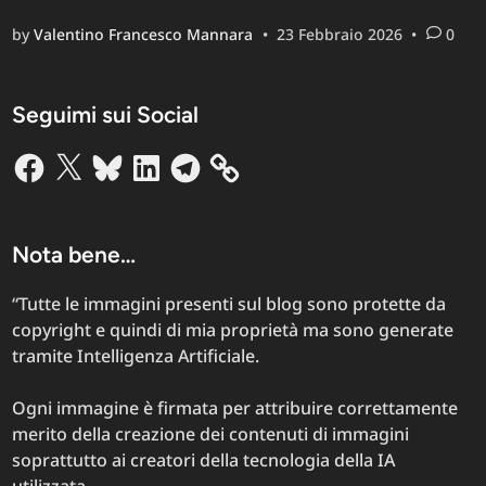
Job
by
Valentino Francesco Mannara
•
23 Febbraio 2026
•
0
Italia
2026:
perché
Seguimi sui Social
il
lavoro
Facebook
X
Bluesky
LinkedIn
Telegram
in
Italia
è
diventato
Nota bene…
una
bufala
“Tutte le immagini presenti sul blog sono protette da
collettiva
copyright e quindi di mia proprietà ma sono generate
tramite Intelligenza Artificiale.
Ogni immagine è firmata per attribuire correttamente
merito della creazione dei contenuti di immagini
soprattutto ai creatori della tecnologia della IA
utilizzata.