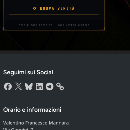
⟳ NUOVA VERITÀ
nessun dato raccolto · solo verità scomode
Seguimi sui Social
Facebook
X
Bluesky
LinkedIn
Telegram
Orario e informazioni
Valentino Francesco Mannara
Via Gaggini, 7