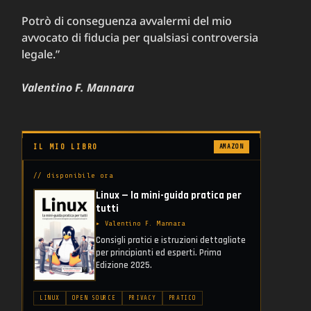
Potrò di conseguenza avvalermi del mio
avvocato di fiducia per qualsiasi controversia
legale.”
Valentino F. Mannara
IL MIO LIBRO
AMAZON
// disponibile ora
Linux — la mini-guida pratica per
tutti
▸ Valentino F. Mannara
Consigli pratici e istruzioni dettagliate
per principianti ed esperti. Prima
Edizione 2025.
LINUX
OPEN SOURCE
PRIVACY
PRATICO