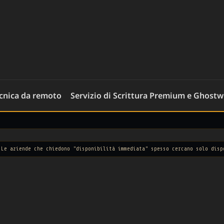
ecnica da remoto
Servizio di Scrittura Premium e Ghostw
 chiedono "disponibilità immediata" spesso cercano solo disperazione.
— Oss