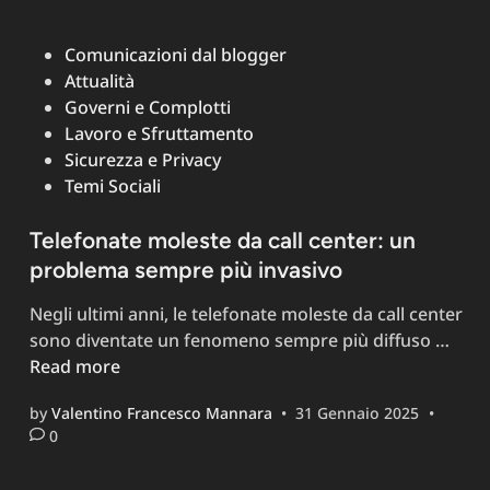
frega
della
Posted
Comunicazioni dal blogger
popolarità
in
Attualità
sui
Governi e Complotti
social:
Lavoro e Sfruttamento
Vivere
Sicurezza e Privacy
autenticamen
Temi Sociali
nell’era
digitale
Telefonate moleste da call center: un
problema sempre più invasivo
Negli ultimi anni, le telefonate moleste da call center
Tele
sono diventate un fenomeno sempre più diffuso …
mole
Read more
da
by
Valentino Francesco Mannara
•
31 Gennaio 2025
•
call
0
cente
un