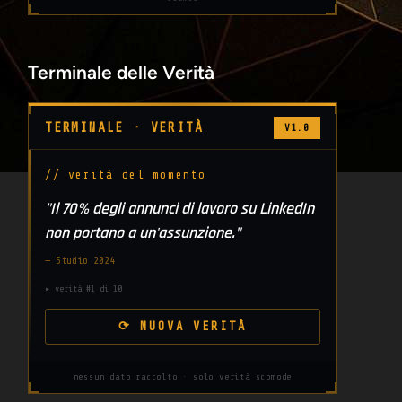
Terminale delle Verità
TERMINALE · VERITÀ
V1.0
// verità del momento
"Il 70% degli annunci di lavoro su LinkedIn
non portano a un'assunzione."
— Studio 2024
▸ verità #1 di 10
⟳ NUOVA VERITÀ
nessun dato raccolto · solo verità scomode