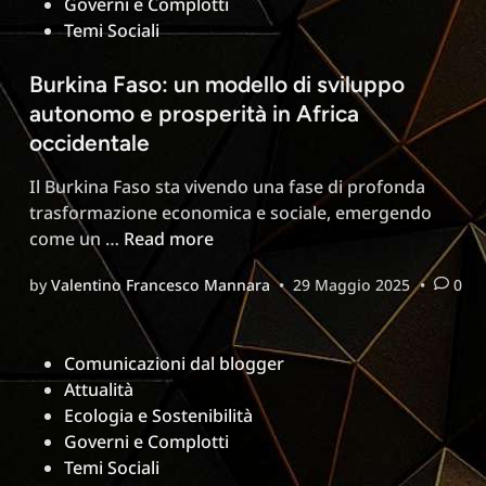
Governi e Complotti
illegalità,
Temi Sociali
negligenze
e
Burkina Faso: un modello di sviluppo
conseguenze
autonomo e prosperità in Africa
disastrose
per
occidentale
aziende
Il Burkina Faso sta vivendo una fase di profonda
e
trasformazione economica e sociale, emergendo
pubbliche
Burkina
come un …
Read more
amministrazioni
Faso:
by
Valentino Francesco Mannara
•
29 Maggio 2025
•
0
un
modello
di
Posted
Comunicazioni dal blogger
sviluppo
in
Attualità
autonomo
Ecologia e Sostenibilità
e
Governi e Complotti
prosperità
Temi Sociali
in