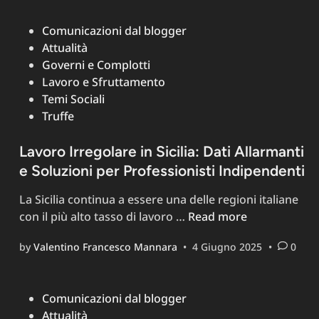
Posted
Comunicazioni dal blogger
in
Attualità
Governi e Complotti
Lavoro e Sfruttamento
Temi Sociali
Truffe
Lavoro Irregolare in Sicilia: Dati Allarmanti
e Soluzioni per Professionisti Indipendenti
La Sicilia continua a essere una delle regioni italiane
Lavoro
con il più alto tasso di lavoro …
Read more
Irregolare
by
Valentino Francesco Mannara
•
4 Giugno 2025
•
0
in
Sicilia:
Dati
Posted
Comunicazioni dal blogger
Allarmanti
in
Attualità
e