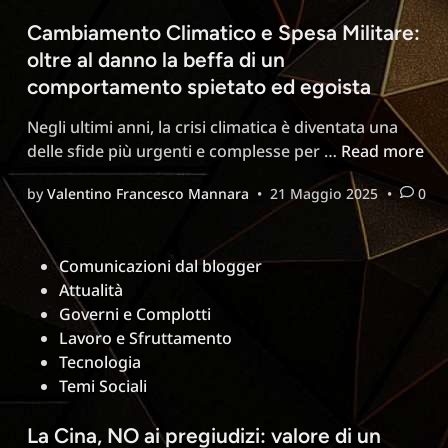
Africa
Cambiamento Climatico e Spesa Militare:
occidentale
oltre al danno la beffa di un
comportamento spietato ed egoista
Negli ultimi anni, la crisi climatica è diventata una
Cambiamento
delle sfide più urgenti e complesse per …
Read more
Climatico
by
Valentino Francesco Mannara
•
21 Maggio 2025
•
0
e
Spesa
Militare:
Posted
Comunicazioni dal blogger
oltre
in
Attualità
al
Governi e Complotti
danno
Lavoro e Sfruttamento
la
Tecnologia
beffa
Temi Sociali
di
un
La Cina, NO ai pregiudizi: valore di un
comportamen