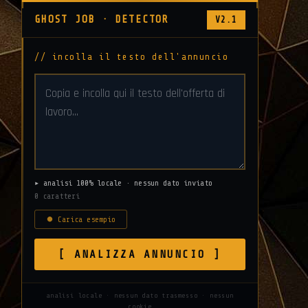
GHOST JOB · DETECTOR
V2.1
// incolla il testo dell'annuncio
▸ analisi 100% locale · nessun dato inviato
0 caratteri
⏺ Carica esempio
[ ANALIZZA ANNUNCIO ]
analisi locale · nessun dato trasmesso · nessun
to
cookie