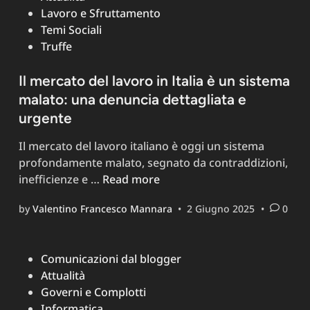
Lavoro e Sfruttamento
Soluzioni
Temi Sociali
per
Truffe
Professionisti
Indipendenti
Il mercato del lavoro in Italia è un sistema
malato: una denuncia dettagliata e
urgente
Il mercato del lavoro italiano è oggi un sistema
profondamente malato, segnato da contraddizioni,
Il
inefficienze e …
Read more
mercato
by
Valentino Francesco Mannara
•
2 Giugno 2025
•
0
del
lavoro
in
Posted
Comunicazioni dal blogger
Italia
in
Attualità
è
Governi e Complotti
un
Informatica