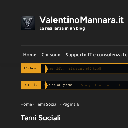
Skip
to
content
ValentinoMannara.it
La resilienza in un blog
Home
Chi sono
Supporto IT e consulenza t
Notizie non disponibili · riprovare più tardi
⟳
LIVE
in media 100 volte al giorno.
◆
Le aziende che
VERITÀ
— Privacy International
Home
-
Temi Sociali
-
Pagina 6
Temi Sociali