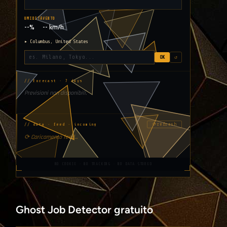
UMIDITÀ
VENTO
--%
-- km/h
▸ Columbus, United States
OK
↺
// forecast · 7 days
Previsioni non disponibili.
⟳
refresh
// data · feed · incoming
⟳ Caricamento feed...
NO COOKIE · NO TRACKING · NO DATA STORED
Ghost Job Detector gratuito