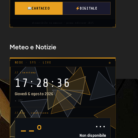
CARTACEO
DIGITALE
disponibile su amazon · prima edizione 2025
Meteo e Notizie
NODE · SYS · LIVE
// timestamp
17:28:37
Giovedì 6 agosto 2026
▸ UTC
// env · conditions
⋯
--°
Non disponibile