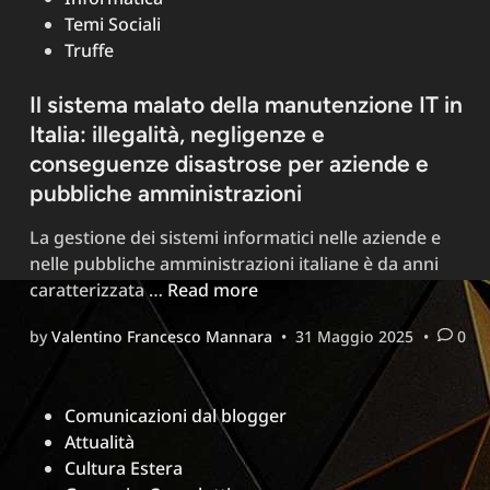
sistema
Temi Sociali
malato:
Truffe
una
denuncia
Il sistema malato della manutenzione IT in
dettagliata
Italia: illegalità, negligenze e
e
urgente
conseguenze disastrose per aziende e
pubbliche amministrazioni
La gestione dei sistemi informatici nelle aziende e
nelle pubbliche amministrazioni italiane è da anni
Il
caratterizzata …
Read more
sistema
by
Valentino Francesco Mannara
•
31 Maggio 2025
•
0
malato
della
manutenzione
Posted
Comunicazioni dal blogger
IT
in
Attualità
in
Cultura Estera
Italia: