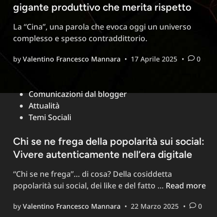
gigante produttivo che merita rispetto
spietato
ed
La “Cina”, una parola che evoca oggi un universo
egoista
complesso e spesso contraddittorio.
by
Valentino Francesco Mannara
•
17 Aprile 2025
•
0
Posted
Comunicazioni dal blogger
in
Attualità
Temi Sociali
Chi se ne frega della popolarità sui social:
Vivere autenticamente nell’era digitale
“Chi se ne frega”… di cosa? Della cosiddetta
Chi
popolarità sui social, dei like e del fatto …
Read more
se
by
Valentino Francesco Mannara
•
22 Marzo 2025
•
0
ne