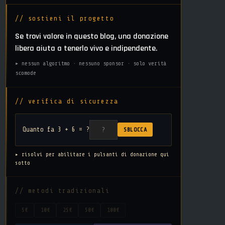
// sostieni il progetto
Se trovi valore in questo blog, una donazione
libera aiuta a tenerlo vivo e indipendente.
▸ nessun algoritmo · nessuno sponsor · solo verità
scomode
// verifica di sicurezza
Quanto fa 3 + 6 = ?
SBLOCCA
▸ risolvi per abilitare i pulsanti di donazione qui
sotto
// metodi tradizionali
5€
10€
25€
50€
100€