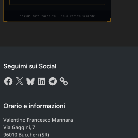
nessun dato raccolto · solo verità scomode
Seguimi sui Social
Facebook
X
Bluesky
LinkedIn
Telegram
Orario e informazioni
Valentino Francesco Mannara
Via Gaggini, 7
96010 Buccheri (SR)