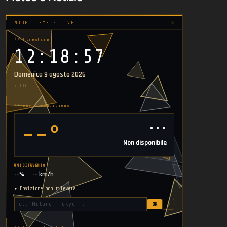
NODE · SYS · LIVE
// timestamp
12:18:58
Domenica 9 agosto 2026
▸ UTC
// env · conditions
⋯
--°
Non disponibile
UMIDITÀ
VENTO
--%
-- km/h
▸ Posizione non rilevata
OK
↺