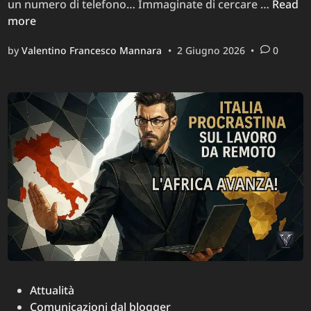
Clarity
un numero di telefono… Immaginate di cercare …
Read
il
more
sito
by
Valentino Francesco Mannara
•
2 Giugno 2026
•
0
di
ricerca
inversa
che
ti
abbon
senza
consen
Posted
Attualità
in
Comunicazioni dal blogger