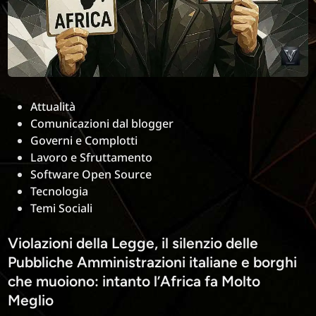
nulla.
Ecco
perché
Posted
Attualità
in
Comunicazioni dal blogger
Governi e Complotti
Lavoro e Sfruttamento
Software Open Source
Tecnologia
Temi Sociali
Violazioni della Legge, il silenzio delle
Pubbliche Amministrazioni italiane e borghi
che muoiono: intanto l’Africa fa Molto
Meglio