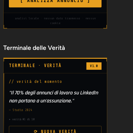
[ ANALIZZA ANNUNCIO ]
analisi locale · nessun dato trasmesso · nessun
cookie
Terminale delle Verità
TERMINALE · VERITÀ
V1.0
// verità del momento
"Il 70% degli annunci di lavoro su LinkedIn
non portano a un'assunzione."
— Studio 2024
▸ verità #1 di 10
⟳ NUOVA VERITÀ