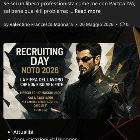
Se sei un libero professionista come me con Partita IVA,
Professionisti
sai bene qual è il problema: …
Read more
Freelance
by
Valentino Francesco Mannara
•
20 Maggio 2026
•
0
2026:
suggerimenti
e
chiarimenti
per
non
farsi
sfruttare
tra
leggi,
INPS
e
regime
forfettario
Posted
Attualità
in
Comunicazioni dal blogger