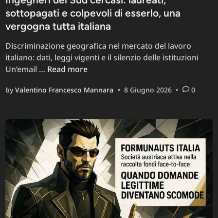
sottopagati e colpevoli di esserlo, una
vergogna tutta italiana
Discriminazione geografica nel mercato del lavoro
italiano: dati, leggi vigenti e il silenzio delle istituzioni
Ingegneri
Un’email …
Read more
del
by
Valentino Francesco Mannara
•
8 Giugno 2026
•
0
Sud
cercasi:
laureati,
sottopagati
e
colpevoli
di
esserlo,
una
vergogna
tutta