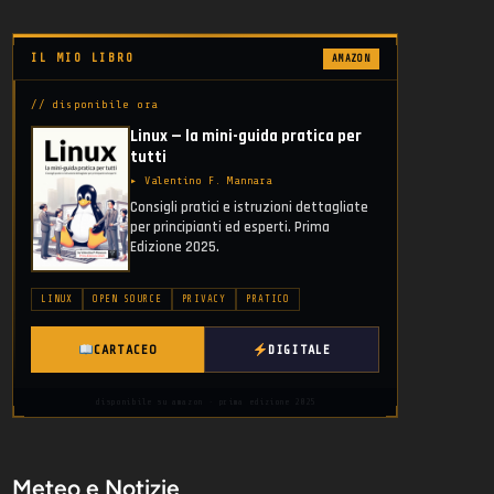
IL MIO LIBRO
AMAZON
// disponibile ora
Linux — la mini-guida pratica per
tutti
▸ Valentino F. Mannara
Consigli pratici e istruzioni dettagliate
per principianti ed esperti. Prima
Edizione 2025.
LINUX
OPEN SOURCE
PRIVACY
PRATICO
CARTACEO
DIGITALE
disponibile su amazon · prima edizione 2025
Meteo e Notizie