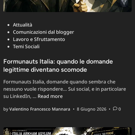
italiana
Posted
Attualità
in
Comunicazioni dal blogger
Lavoro e Sfruttamento
Temi Sociali
Formunauts Italia: quando le domande
legittime diventano scomode
Formunauts Italia, domande quando sembra che
nessuno vuole rispondere… Sui social, e in particolare
Formunauts
su LinkedIn, …
Read more
Italia:
by
Valentino Francesco Mannara
•
8 Giugno 2026
•
0
quando
le
domande
legittime