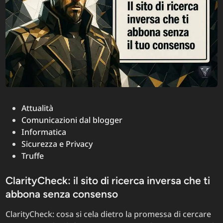
del
lavoro
italiano
–
Articolo
Zero
Posted
Attualità
in
Comunicazioni dal blogger
Informatica
Sicurezza e Privacy
Truffe
ClarityCheck: il sito di ricerca inversa che ti
abbona senza consenso
ClarityCheck: cosa si cela dietro la promessa di cercare