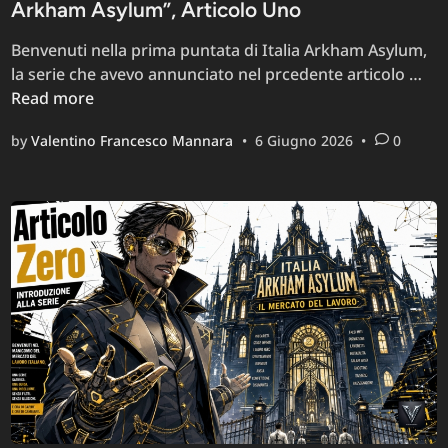
Arkham Asylum”, Articolo Uno
Benvenuti nella prima puntata di Italia Arkham Asylum,
L’H
la serie che avevo annunciato nel prcedente articolo …
Hu
Read more
Emp
by
Valentino Francesco Mannara
•
6 Giugno 2026
•
0
il
par
co
il
pos
mot
–
Ser
edi
“Ita
Ar
Asy
Art