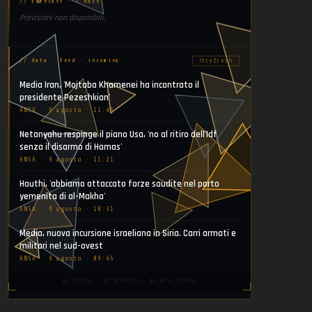
// forecast · 7 days
Previsioni non disponibili.
⟳
refresh
// data · feed · incoming
Media Iran, 'Mojtaba Khamenei ha incontrato il
presidente Pezeshkian'
ANSA · 9 agosto · 11:46
Netanyahu respinge il piano Usa, 'no al ritiro dell'Idf
senza il disarmo di Hamas'
ANSA · 9 agosto · 11:21
Houthi, 'abbiamo attaccato forze saudite nel porto
yemenita di al-Makha'
ANSA · 9 agosto · 10:31
Media, nuova incursione israeliana in Siria. Carri armati e
militari nel sud-ovest
ANSA · 9 agosto · 09:45
NO COOKIE · NO TRACKING · NO DATA STORED