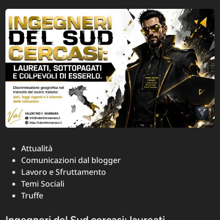
il
tipico
datore
di
lavoro
che
vuole
tutto
–
Serie
Editoriale
“Italia
Arkham
Posted
Attualità
Asylum”,
in
Comunicazioni dal blogger
Articolo
Lavoro e Sfruttamento
Due
Temi Sociali
Truffe
Ingegneri del Sud cercasi: laureati,