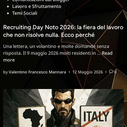
Lavoro e Sfruttamento
Temi Sociali
Recruiting Day Noto 2026: la fiera del lavoro
che non risolve nulla. Ecco perché
Una lettera, un volantino e molte domande senza
Recruiting
risposta. Il 9 maggio 2026 molti residenti in …
Read
Day
more
Noto
by
Valentino Francesco Mannara
•
12 Maggio 2026
•
0
2026:
la
fiera
del
lavoro
che
non
risolve