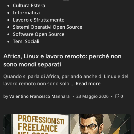
Cultura Estera
Informatica
Lavoro e Sfruttamento
Sistemi Operativi Open Source
Software Open Source
Temi Sociali
Africa, Linux e lavoro remoto: perché non
sono mondi separati
Quando si parla di Africa, parlando anche di Linux e del
Africa,
lavoro remoto non sono solo …
Read more
Linux
by
Valentino Francesco Mannara
•
23 Maggio 2026
•
0
e
lavoro
remoto:
perché
non
sono