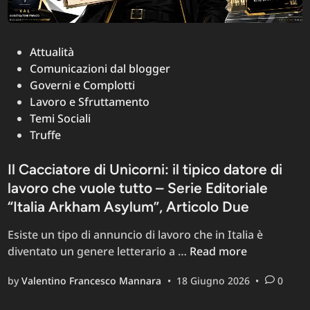
Posted
Attualità
in
Comunicazioni dal blogger
Governi e Complotti
Lavoro e Sfruttamento
Temi Sociali
Truffe
Il Cacciatore di Unicorni: il tipico datore di
lavoro che vuole tutto – Serie Editoriale
“Italia Arkham Asylum”, Articolo Due
Esiste un tipo di annuncio di lavoro che in Italia è
Il
diventato un genere letterario a …
Read more
Cacciatore
by
Valentino Francesco Mannara
•
18 Giugno 2026
•
0
di
Unicorni: