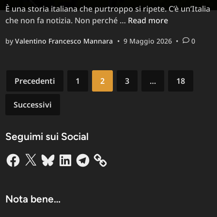
È una storia italiana che purtroppo si ripete. C’è un’Italia
Violazioni
che non fa notizia. Non perché …
Read more
della
by
Valentino Francesco Mannara
•
9 Maggio 2026
•
0
Legge,
il
silenzio
Paginazione
delle
Precedenti
1
2
3
…
18
Pubbliche
degli
Amministrazioni
Successivi
articoli
italiane
e
Seguimi sui Social
borghi
che
Facebook
X
Bluesky
LinkedIn
Telegram
muoiono:
intanto
l’Africa
fa
Nota bene…
Molto