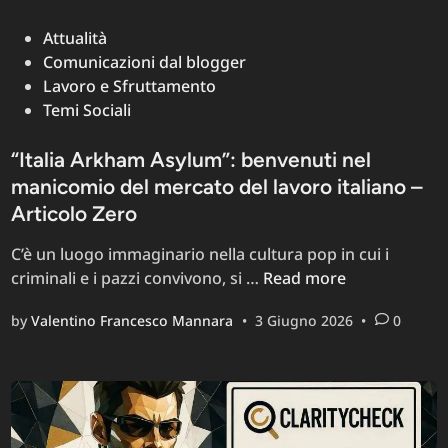
Un
Posted
Attualità
in
Comunicazioni dal blogger
Lavoro e Sfruttamento
Temi Sociali
“Italia Arkham Asylum”: benvenuti nel
manicomio del mercato del lavoro italiano –
Articolo Zero
C’è un luogo immaginario nella cultura pop in cui i
“Italia
criminali e i pazzi convivono, si …
Read more
Arkham
by
Valentino Francesco Mannara
•
3 Giugno 2026
•
0
Asylum”:
benvenuti
nel
manicomio
del
mercato