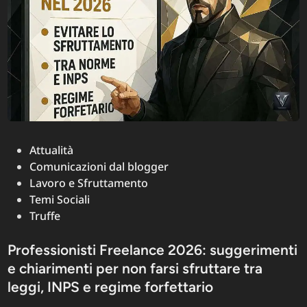
mondi
separati
Posted
Attualità
in
Comunicazioni dal blogger
Lavoro e Sfruttamento
Temi Sociali
Truffe
Professionisti Freelance 2026: suggerimenti
e chiarimenti per non farsi sfruttare tra
leggi, INPS e regime forfettario