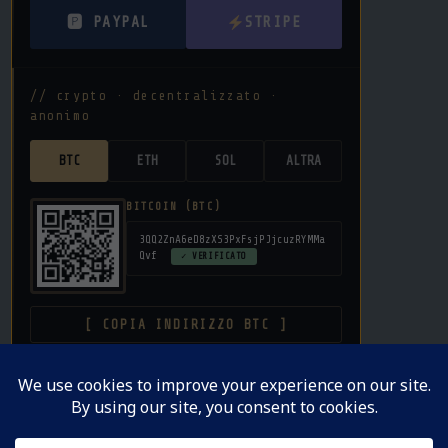
🅿 PAYPAL
STRIPE
// crypto · decentralizzato ·
anonimo
BTC
ETH
SOL
ALTRA
BITCOIN (BTC)
3QQ2ZnA6eD8zXS3PxFsjPJjcuzRYMMa
Qvf
✓ VERIFICATO
[ COPIA INDIRIZZO BTC ]
donazione libera · nessuna commissione su crypto ·
privacy garantita